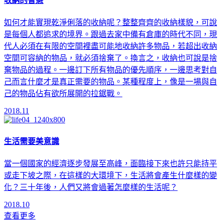
收納的智慧
如何才能實現乾淨俐落的收納呢？整整齊齊的收納樣貌，可說
是每個人都追求的境界。跟過去家中備有倉庫的時代不同，現
代人必須在有限的空間裡盡可能地收納許多物品，若超出收納
空間可容納的物品，就必須捨棄了。換言之，收納也可說是捨
棄物品的過程。一邊訂下所有物品的優先順序，一邊思考對自
己而言什麼才是真正需要的物品。某種程度上，像是一場與自
己的物品佔有欲所展開的拉鋸戰。
2018.11
生活需要美意識
當一個國家的經濟逐步發展至高峰，面臨接下來也許只能持平
或走下坡之際，在這樣的大環境下，生活將會產生什麼樣的變
化？三十年後，人們又將會過著怎麼樣的生活呢？
2018.10
查看更多