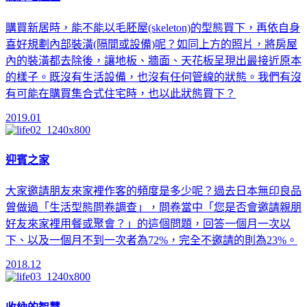
購買新居時，能不能以毛胚屋(skeleton)的型態買下，再依自身
喜好規劃內部裝潢(隔間或設備)呢？如同上方的照片，將房屋
內的裝潢都去除後，讓地板、牆面、天花板呈現出最接近原本
的樣子。既沒有生活設備，也沒有任何管線的狀態。我們有沒
有可能在購買集合式住宅時，也以此狀態買下？
2019.01
迎賓之家
大家邀請朋友來家裡作客的頻度是多少呢？過去日本無印良品
曾做過「生活型態問卷調查」，問卷當中「您是否會邀請親朋
好友來家裡用餐或聚會？」的這個問題，回答一個月一次以
下、以及一個月不到一次者為72%，完全不邀請的則為23%。
2018.12