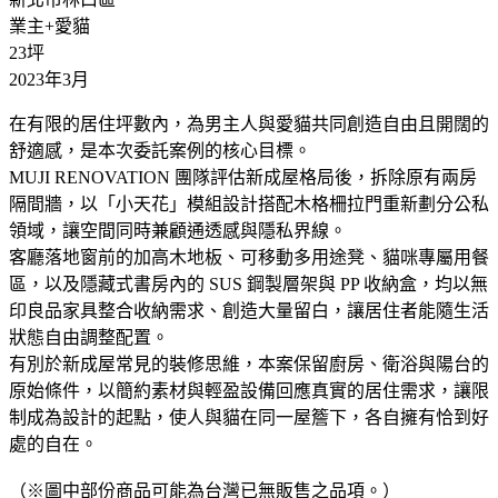
業主+愛貓
23坪
2023年3月
在有限的居住坪數內，為男主人與愛貓共同創造自由且開闊的
舒適感，是本次委託案例的核心目標。
MUJI RENOVATION 團隊評估新成屋格局後，拆除原有兩房
隔間牆，以「小天花」模組設計搭配木格柵拉門重新劃分公私
領域，讓空間同時兼顧通透感與隱私界線。
客廳落地窗前的加高木地板、可移動多用途凳、貓咪專屬用餐
區，以及隱藏式書房內的 SUS 鋼製層架與 PP 收納盒，均以無
印良品家具整合收納需求、創造大量留白，讓居住者能隨生活
狀態自由調整配置。
有別於新成屋常見的裝修思維，本案保留廚房、衛浴與陽台的
原始條件，以簡約素材與輕盈設備回應真實的居住需求，讓限
制成為設計的起點，使人與貓在同一屋簷下，各自擁有恰到好
處的自在。
（※圖中部份商品可能為台灣已無販售之品項。）