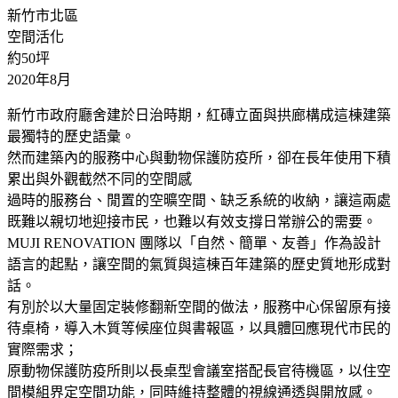
新竹市北區
空間活化
約50坪
2020年8月
新竹市政府廳舍建於日治時期，紅磚立面與拱廊構成這棟建築
最獨特的歷史語彙。
然而建築內的服務中心與動物保護防疫所，卻在長年使用下積
累出與外觀截然不同的空間感
過時的服務台、閒置的空曠空間、缺乏系統的收納，讓這兩處
既難以親切地迎接市民，也難以有效支撐日常辦公的需要。
MUJI RENOVATION 團隊以「自然、簡單、友善」作為設計
語言的起點，讓空間的氣質與這棟百年建築的歷史質地形成對
話。
有別於以大量固定裝修翻新空間的做法，服務中心保留原有接
待桌椅，導入木質等候座位與書報區，以具體回應現代市民的
實際需求；
原動物保護防疫所則以長桌型會議室搭配長官待機區，以住空
間模組界定空間功能，同時維持整體的視線通透與開放感。