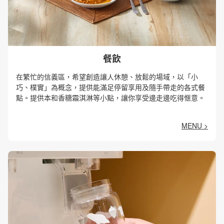
餐飲
在繁忙的信義區，希望創造讓人休憩、放鬆的場域，以「小
巧、樸實」為概念，提供能滿足停留享用及隨手帶走的各式餐
點。提供本和香糖霜淇淋等小點，讓你享受邊走邊吃得愜意。
MENU >