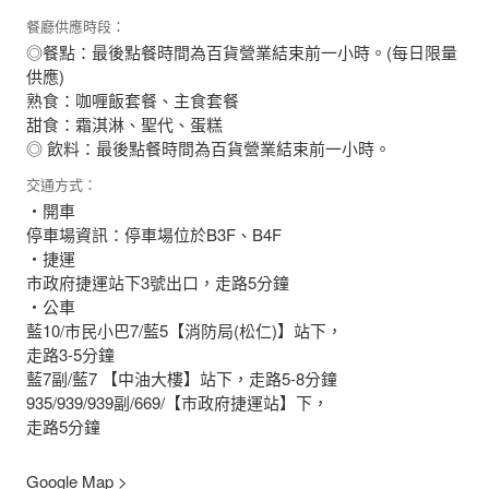
餐廳供應時段：
◎餐點：最後點餐時間為百貨營業結束前一小時。(每日限量
供應)
熟食：咖喱飯套餐、主食套餐
甜食：霜淇淋、聖代、蛋糕
◎ 飲料：最後點餐時間為百貨營業結束前一小時。
交通方式：
・開車
停車場資訊：停車場位於B3F、B4F
・捷運
市政府捷運站下3號出口，走路5分鐘
・公車
藍10/市民小巴7/藍5【消防局(松仁)】站下，
走路3-5分鐘
藍7副/藍7 【中油大樓】站下，走路5-8分鐘
935/939/939副/669/【市政府捷運站】下，
走路5分鐘
Google Map >