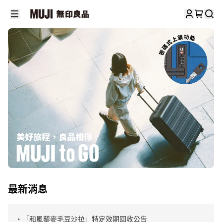
最新消息
・「和風藜麥毛豆沙拉」特定效期回收公告