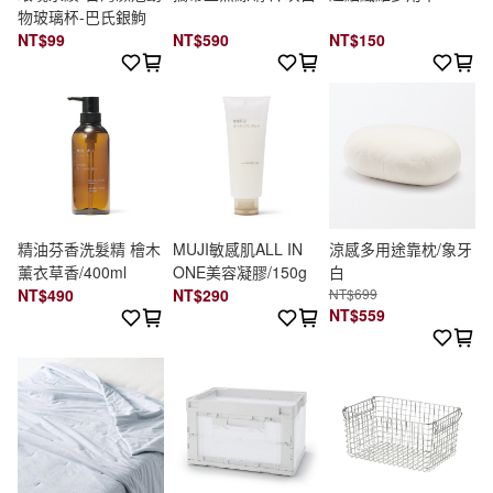
物玻璃杯-巴氏銀鮈
NT$99
NT$590
NT$150
精油芬香洗髮精 檜木
MUJI敏感肌ALL IN
涼感多用途靠枕/象牙
薰衣草香/400ml
ONE美容凝膠/150g
白
NT$490
NT$290
NT$699
NT$559