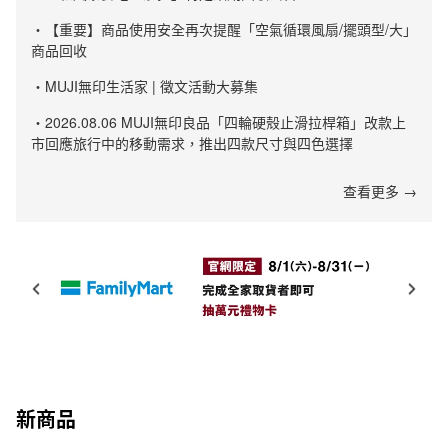
・【重要】商品使用安全再次提醒「空氣循環風扇/擺頭型/大」
商品回收
・MUJI無印生活家 | 徵文活動大募集
・2026.08.06 MUJI無印良品「四輪硬殼止滑拉桿箱」改款上
市回應旅行中的移動需求，推出四款尺寸與四色選擇
查看更多 →
新商品