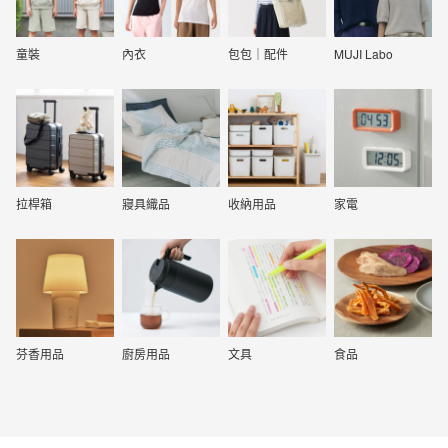
童裝
內衣
包包｜配件
MUJI Labo
拉桿箱
寢具織品
收納用品
家電
芬香用品
廚房用品
文具
食品