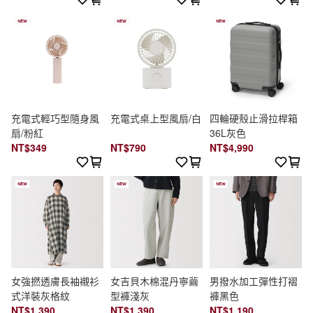
充電式輕巧型隨身風
充電式桌上型風扇/白
四輪硬殼止滑拉桿箱
扇/粉紅
36L灰色
NT$349
NT$790
NT$4,990
女強撚透膚長袖襯衫
女吉貝木棉混丹寧繭
男撥水加工彈性打褶
式洋裝灰格紋
型褲淺灰
褲黑色
NT$1,390
NT$1,390
NT$1,190