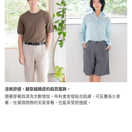
涼爽舒適，越穿越親膚的麻質服飾。
隨著穿著與清洗次數增加，布料會愈發貼合肌膚，可反覆長久穿
著，在潮濕悶熱的天氣穿著，也能享受舒適感。