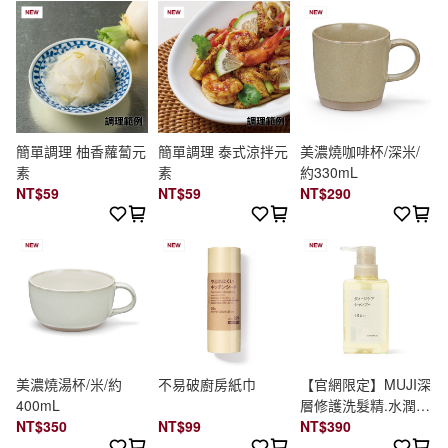
簡單調理 柚香蘿蔔元
簡單調理 泰式涼拌元
美濃燒咖啡杯/深米/
素
素
約330mL
NT$59
NT$59
NT$290
美濃燒湯杯/米/約
不易破廚房紙巾
【官網限定】MUJI深
400mL
層修護洗髮精.水潤保
NT$350
NT$99
濕/400ml
NT$390