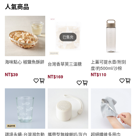
人氣商品
已售完
海味點心 椒鹽魚酥餅
上蓋可提水壺/附刻
台灣香草莢三溫糖
度/約500ml/沙棕
NT$39
NT$110
NT$169
環境永續-台灣瀕危動
攜帶型無線喇叭/灰白
超細纖維多用巾