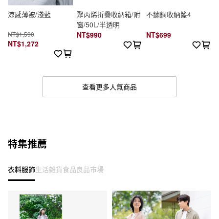
涼感薄被/淺藍
聚丙烯折疊收納箱/附
不鏽鋼收納籃4
窗/50L/半透明
NT$1,590
NT$990
NT$699
NT$1,272
查看更多人氣商品
特集推薦
衣料服飾
生活雜貨
食品
良品市場