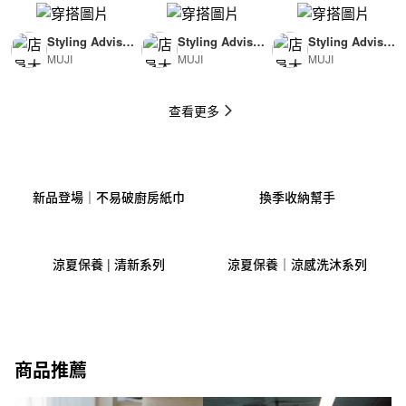
Styling Advisor
Styling Advisor
Styling Advisor
MUJI
MUJI
MUJI
( For Man )
( For Woman )
( For Man )
174cm
165cm
174cm
查看更多
新品登場｜不易破廚房紙巾
換季收納幫手
涼夏保養 | 清新系列
涼夏保養｜涼感洗沐系列
商品推薦