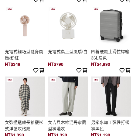
充電式輕巧型隨身風
充電式桌上型風扇/白
四輪硬殼止滑拉桿箱
扇/粉紅
36L灰色
NT$349
NT$790
NT$4,990
女強撚透膚長袖襯衫
女吉貝木棉混丹寧繭
男撥水加工彈性打褶
式洋裝灰格紋
型褲淺灰
褲黑色
NT$1,390
NT$1,390
NT$1,190