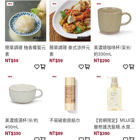
簡單調理 柚香蘿蔔元
簡單調理 泰式涼拌元
美濃燒咖啡杯/深米/
素
素
約330mL
NT$59
NT$59
NT$290
美濃燒湯杯/米/約
不易破廚房紙巾
【官網限定】MUJI深
400mL
層修護洗髮精.水潤保
NT$350
NT$99
濕/400ml
NT$390