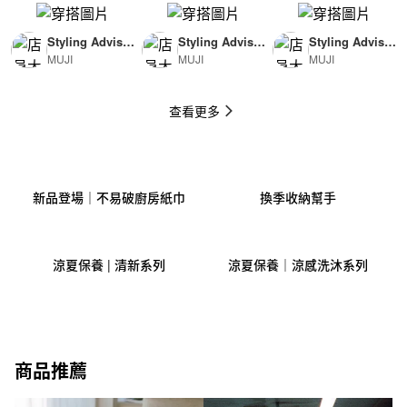
Styling Advisor
Styling Advisor
Styling Advisor
MUJI
MUJI
MUJI
( For Man )
( For Woman )
( For Man )
174cm
165cm
174cm
查看更多
新品登場｜不易破廚房紙巾
換季收納幫手
涼夏保養 | 清新系列
涼夏保養｜涼感洗沐系列
商品推薦