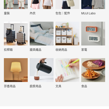
童裝
內衣
包包｜配件
MUJI Labo
拉桿箱
寢具織品
收納用品
家電
芬香用品
廚房用品
文具
食品