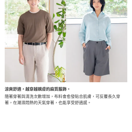
涼爽舒適，越穿越親膚的麻質服飾。
隨著穿著與清洗次數增加，布料會愈發貼合肌膚，可反覆長久穿
著，在潮濕悶熱的天氣穿著，也能享受舒適感。