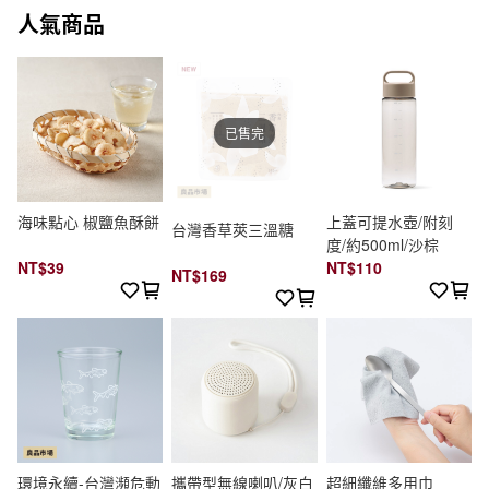
人氣商品
已售完
海味點心 椒鹽魚酥餅
上蓋可提水壺/附刻
台灣香草莢三溫糖
度/約500ml/沙棕
NT$39
NT$110
NT$169
環境永續-台灣瀕危動
攜帶型無線喇叭/灰白
超細纖維多用巾