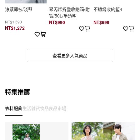
涼感薄被/淺藍
聚丙烯折疊收納箱/附
不鏽鋼收納籃4
窗/50L/半透明
NT$1,590
NT$990
NT$699
NT$1,272
查看更多人氣商品
特集推薦
衣料服飾
生活雜貨
食品
良品市場