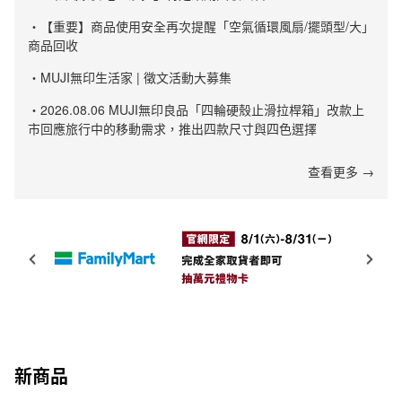
・【重要】商品使用安全再次提醒「空氣循環風扇/擺頭型/大」
商品回收
・MUJI無印生活家 | 徵文活動大募集
・2026.08.06 MUJI無印良品「四輪硬殼止滑拉桿箱」改款上
市回應旅行中的移動需求，推出四款尺寸與四色選擇
查看更多 →
新商品