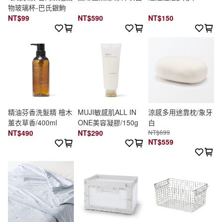
物玻璃杯-巴氏銀鮈
NT$99
NT$590
NT$150
精油芬香洗髮精 檜木
MUJI敏感肌ALL IN
涼感多用途靠枕/象牙
薰衣草香/400ml
ONE美容凝膠/150g
白
NT$490
NT$290
NT$699
NT$559