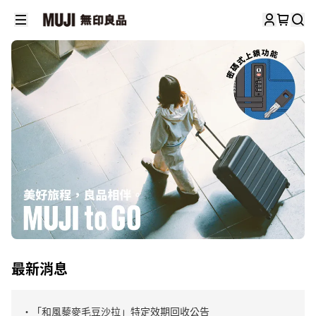
最新消息
・「和風藜麥毛豆沙拉」特定效期回收公告