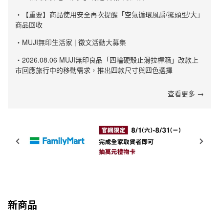
・【重要】商品使用安全再次提醒「空氣循環風扇/擺頭型/大」
商品回收
・MUJI無印生活家 | 徵文活動大募集
・2026.08.06 MUJI無印良品「四輪硬殼止滑拉桿箱」改款上
市回應旅行中的移動需求，推出四款尺寸與四色選擇
查看更多 →
新商品