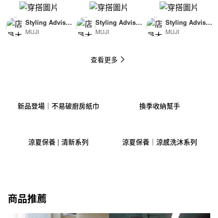
Styling Advisor
Styling Advisor
Styling Advisor
MUJI
MUJI
MUJI
( For Man )
( For Woman )
( For Man )
174cm
165cm
174cm
查看更多
新品登場｜不易破廚房紙巾
換季收納幫手
涼夏保養 | 清新系列
涼夏保養｜涼感洗沐系列
商品推薦