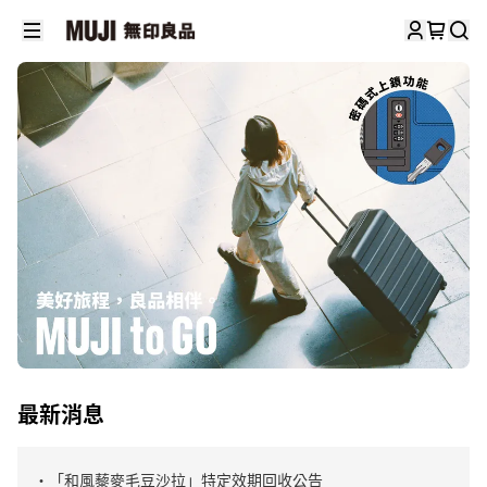
最新消息
・「和風藜麥毛豆沙拉」特定效期回收公告