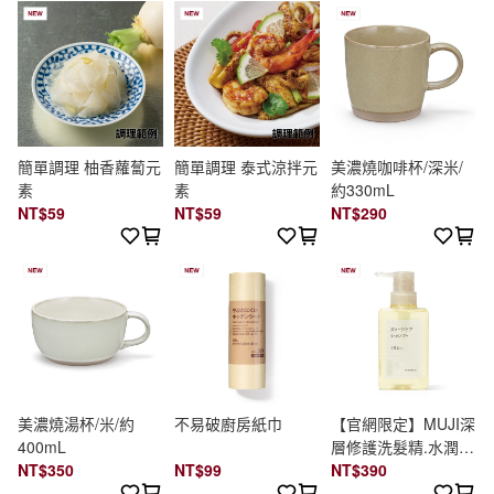
簡單調理 柚香蘿蔔元
簡單調理 泰式涼拌元
美濃燒咖啡杯/深米/
素
素
約330mL
NT$59
NT$59
NT$290
美濃燒湯杯/米/約
不易破廚房紙巾
【官網限定】MUJI深
400mL
層修護洗髮精.水潤保
NT$350
NT$99
濕/400ml
NT$390