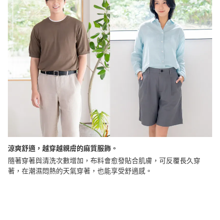
涼爽舒適，越穿越親膚的麻質服飾。
隨著穿著與清洗次數增加，布料會愈發貼合肌膚，可反覆長久穿
著，在潮濕悶熱的天氣穿著，也能享受舒適感。