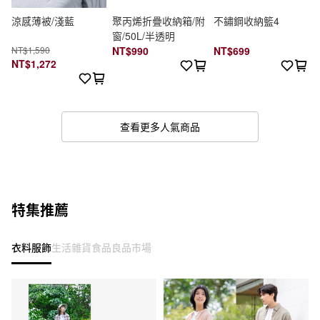
涼感薄被/淺藍
聚丙烯折疊收納箱/附
不鏽鋼收納籃4
窗/50L/半透明
NT$1,590
NT$990
NT$699
NT$1,272
查看更多人氣商品
特集推薦
衣料服飾
生活雜貨
食品
良品市場