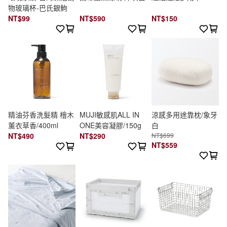
物玻璃杯-巴氏銀鮈
NT$99
NT$590
NT$150
精油芬香洗髮精 檜木
MUJI敏感肌ALL IN
涼感多用途靠枕/象牙
薰衣草香/400ml
ONE美容凝膠/150g
白
NT$490
NT$290
NT$699
NT$559