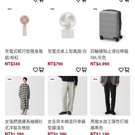
充電式輕巧型隨身風
充電式桌上型風扇/白
四輪硬殼止滑拉桿箱
扇/粉紅
36L灰色
NT$349
NT$790
NT$4,990
女強撚透膚長袖襯衫
女吉貝木棉混丹寧繭
男撥水加工彈性打褶
式洋裝灰格紋
型褲淺灰
褲黑色
NT$1,390
NT$1,390
NT$1,190