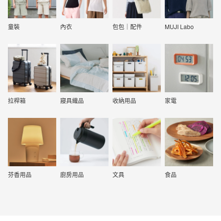
童裝
內衣
包包｜配件
MUJI Labo
拉桿箱
寢具織品
收納用品
家電
芬香用品
廚房用品
文具
食品