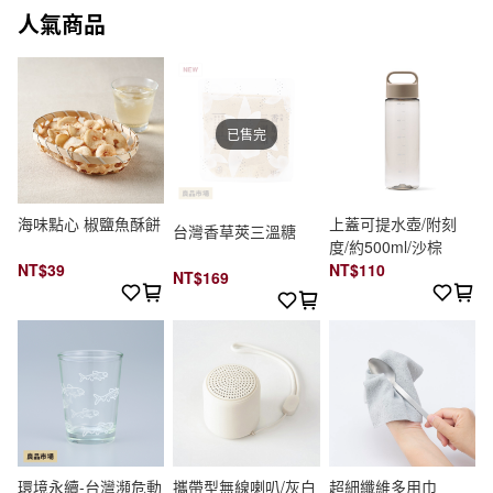
人氣商品
已售完
海味點心 椒鹽魚酥餅
上蓋可提水壺/附刻
台灣香草莢三溫糖
度/約500ml/沙棕
NT$39
NT$110
NT$169
環境永續-台灣瀕危動
攜帶型無線喇叭/灰白
超細纖維多用巾