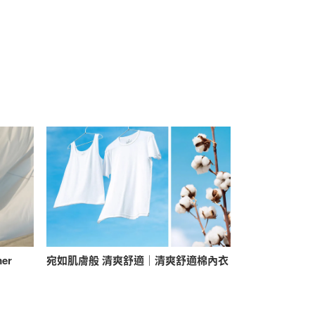
mer
宛如肌膚般 清爽舒適｜清爽舒適棉內衣