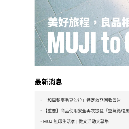
最新消息
・「和風藜麥毛豆沙拉」特定效期回收公告
・【重要】商品使用安全再次提醒「空氣循環風
・MUJI無印生活家 | 徵文活動大募集