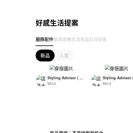
好感生活提案
服飾配件
家具收納
生活良品
日日好食
新品
人氣
Styling Advisor ( F
Styling Advisor 
MUJI
MUJI
or Woman )
or Man )
165cm
174cm
新品登場｜不易破廚房紙巾