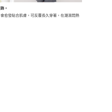
服飾。
料會愈發貼合肌膚，可反覆長久穿著，在潮濕悶熱
。