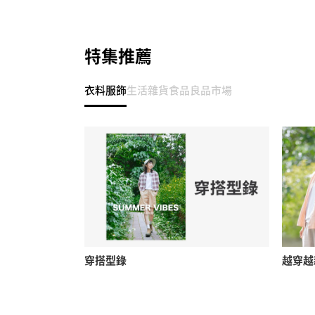
特集推薦
衣料服飾
生活雜貨
食品
良品市場
穿搭型錄
越穿越