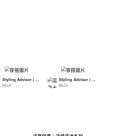
Styling Advisor ( F
Styling Advisor ( F
MUJI
MUJI
or Woman )
or Man )
165cm
174cm
涼夏保養｜涼感洗沐系列