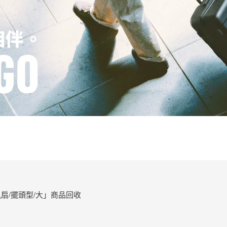
扇/擺頭型/大」商品回收