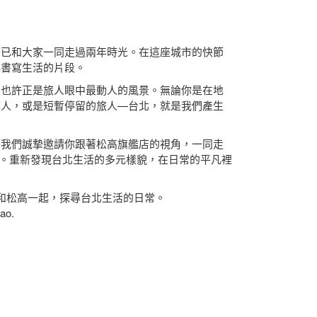
店已和大家一同走過兩年時光。在這座城市的快節
起書寫生活的片段。
，也許正是旅人眼中最動人的風景。無論你是在地
鄉人，或是短暫停留的旅人—台北，就是我們產生
，我們誠摯邀請你跟著松高旗艦店的視角，一同走
」。重新發現台北生活的多元樣貌，在日常的平凡裡
和松高一起，探尋台北生活的日常。
gao.