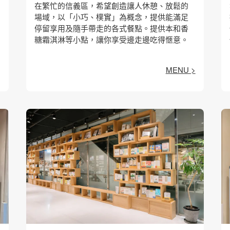
在繁忙的信義區，希望創造讓人休憩、放鬆的
場域，以「小巧、樸實」為概念，提供能滿足
停留享用及隨手帶走的各式餐點。提供本和香
糖霜淇淋等小點，讓你享受邊走邊吃得愜意。
MENU >