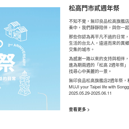
松高門市貳週年祭
不知不覺，無印良品松高旗艦
奏中，我們靜靜陪伴，與你一
那些你認為再平凡不過的日常
生活的台北人，遠道而來的異
交集的城市。
為感謝一路以來的支持與相伴
進為期兩週的「松高 2週年祭
找尋心中美麗的一景。
無印良品松高旗艦店2週年祭，
MUJI your Taipei life with Song
2025.05.29-2025.06.11
查看更多 >