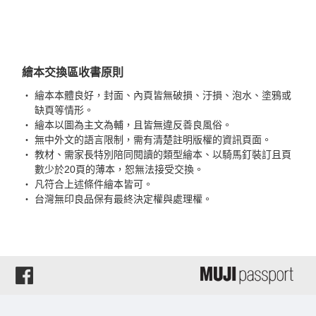
繪本交換區收書原則
・
繪本本體良好，封面、內頁皆無破損、汙損、泡水、塗鴉或
缺頁等情形。
・
繪本以圖為主文為輔，且皆無違反善良風俗。
・
無中外文的語言限制，需有清楚註明版權的資訊頁面。
・
教材、需家長特別陪同閱讀的類型繪本、以騎馬釘裝訂且頁
數少於20頁的薄本，恕無法接受交換。
・
凡符合上述條件繪本皆可。
・
台灣無印良品保有最終決定權與處理權。