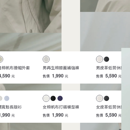
量棉帆布連帽外套
男再生棉膝蓋補強褲
男皮革低筒休閒鞋
4,590
1,990
5,590
元
售價
元
售價
元
綢寬鬆長版衫
女棉帆布打褶桶型褲
女皮革低筒休閒鞋
1,990
1,990
5,590
元
售價
元
售價
元