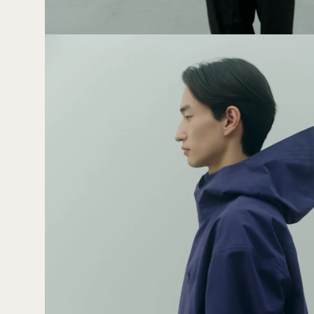
04
07
男再
售價