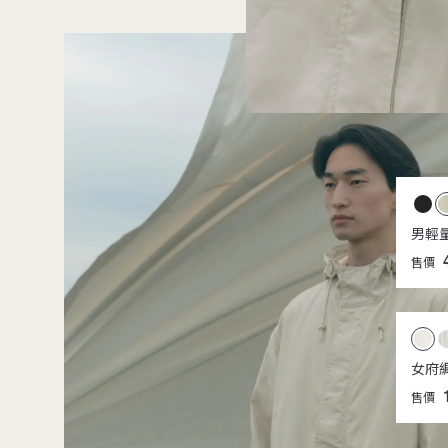
男輕
售價
女府
售價