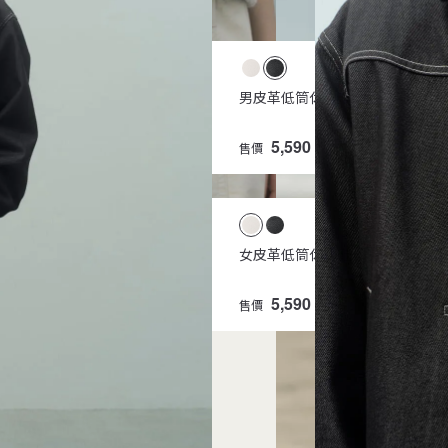
男再生聚酯纖維丹寧工作
男皮革低筒休閒鞋
褲
2,590
5,590
售價
元
售價
元
女再生聚酯纖維丹寧桶型
女皮革低筒休閒鞋
褲
2,590
5,590
售價
元
售價
元
模特兒
模特兒身