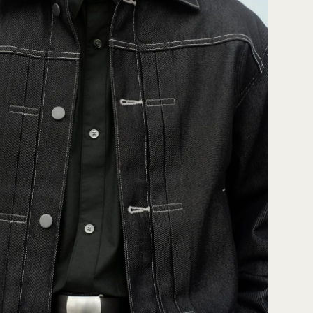
身高：185cm／襯衫XL號、長褲XL號、運動鞋28.0cm
高：175cm／襯衫L號、長褲70腰圍、運動鞋25.0cm