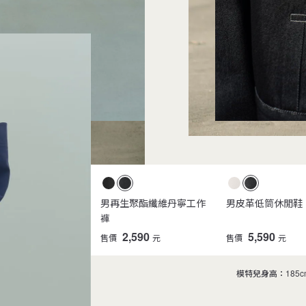
生聚酯纖維丹寧外套
男再生聚酯纖維丹寧工作
男皮革低筒休閒鞋
褲
2,590
2,590
5,590
元
售價
元
售價
元
模特兒身高：185c