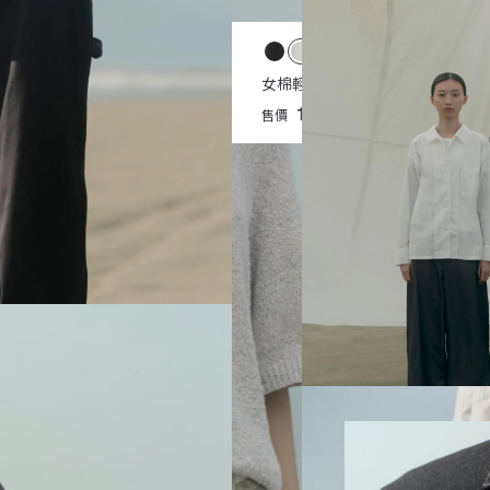
女棉混毛絨五分袖針織衫
女棉輕量棉帆布抽繩褲
1,790
1,990
售價
元
售價
元