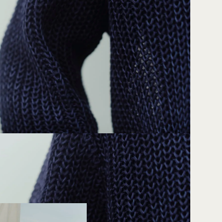
身高：185cm／外套XL號、長褲XL號、運動鞋28.0cm
m／外套L號、長版上衣L號、長褲L號、運動鞋25.0cm