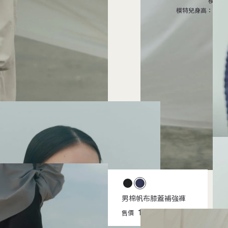
模特兒
模特兒身高：175c
男強撚棉粗織長袖針織衫
男棉帆布膝蓋補強褲
2,190
1,990
售價
元
售價
元