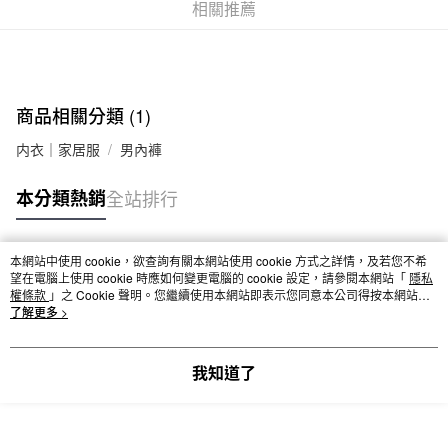
相關推薦
全家取貨付款
每筆NT$65，滿NT$1,000(含以上)免運費
付款後全家取貨
每筆NT$65，滿NT$1,000(含以上)免運費
商品相關分類 (1)
7-11取貨付款
内衣｜家居服
男內褲
每筆NT$65，滿NT$1,000(含以上)免運費
本分類熱銷
全站排行
付款後7-11取貨
每筆NT$65，滿NT$1,000(含以上)免運費
本網站中使用 cookie，欲查詢有關本網站使用 cookie 方式之詳情，及若您不希
宅配
熱門標籤
望在電腦上使用 cookie 時應如何變更電腦的 cookie 設定，請參閱本網站「
隱私
權條款
」之 Cookie 聲明。您繼續使用本網站即表示您同意本公司得按本網站使
每筆NT$150，滿NT$2,000(含以上)免運費
用條款之 Cookie 聲明使用 cookie。
了解更多 >
無印良品門市自取
免運費
我知道了