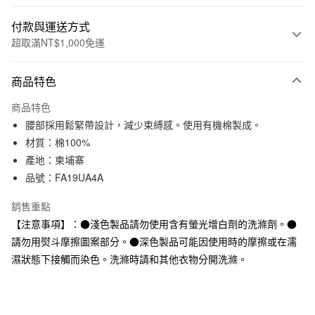
付款與運送方式
超取滿NT$1,000免運
付款方式
商品特色
信用卡一次付款
商品特色
信用卡分期付款
腰部採用鬆緊帶設計，減少束縛感。使用有機棉製成。
3 期 0 利率 每期
NT$66
21家銀行
材質：棉100%
產地：柬埔寨
合作金庫商業銀行
第一商業銀行
超商取貨付款
華南商業銀行
彰化商業銀行
品號：FA19UA4A
LINE Pay
上海商業儲蓄銀行
台北富邦商業銀行
銷售重點
國泰世華商業銀行
兆豐國際商業銀行
Apple Pay
臺灣中小企業銀行
台中商業銀行
【注意事項】：●淺色製品請勿使用含有螢光增白劑的洗滌劑。●
匯豐（台灣）商業銀行
華泰商業銀行
請勿用熨斗摩擦圖案部分。●深色製品可能因使用時的摩擦或在濡
街口支付
聯邦商業銀行
遠東國際商業銀行
濕狀態下接觸而染色。洗滌時請和其他衣物分開洗滌。
元大商業銀行
永豐商業銀行
悠遊付
玉山商業銀行
星展（台灣）商業銀行
台新國際商業銀行
中國信託商業銀行
運送方式
台灣樂天信用卡公司