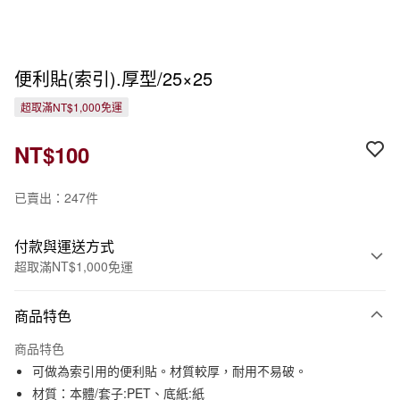
便利貼(索引).厚型/25×25
超取滿NT$1,000免運
NT$100
已賣出：247件
付款與運送方式
超取滿NT$1,000免運
付款方式
商品特色
信用卡一次付款
商品特色
信用卡分期付款
可做為索引用的便利貼。材質較厚，耐用不易破。
3 期 0 利率 每期
NT$33
21家銀行
材質：本體/套子:PET、底紙:紙