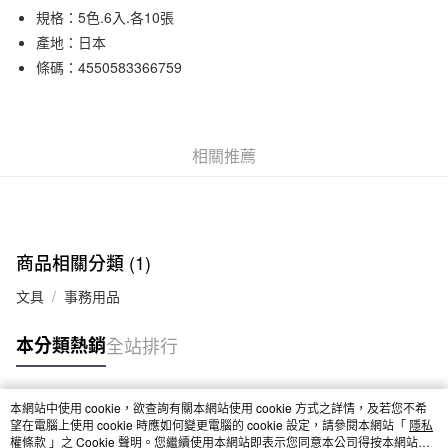
規格：5色.6入.各10張
合作金庫商業銀行
第一商業銀行
超商取貨付款
華南商業銀行
彰化商業銀行
產地：日本
LINE Pay
上海商業儲蓄銀行
台北富邦商業銀行
條碼：4550583366759
國泰世華商業銀行
兆豐國際商業銀行
Apple Pay
臺灣中小企業銀行
台中商業銀行
匯豐（台灣）商業銀行
華泰商業銀行
街口支付
聯邦商業銀行
遠東國際商業銀行
相關推薦
元大商業銀行
永豐商業銀行
悠遊付
玉山商業銀行
星展（台灣）商業銀行
台新國際商業銀行
中國信託商業銀行
運送方式
台灣樂天信用卡公司
全家取貨付款
商品相關分類 (1)
每筆NT$65，滿NT$1,000(含以上)免運費
文具
事務用品
付款後全家取貨
本分類熱銷
全站排行
每筆NT$65，滿NT$1,000(含以上)免運費
7-11取貨付款
本網站中使用 cookie，欲查詢有關本網站使用 cookie 方式之詳情，及若您不希
每筆NT$65，滿NT$1,000(含以上)免運費
熱門標籤
望在電腦上使用 cookie 時應如何變更電腦的 cookie 設定，請參閱本網站「
隱私
權條款
」之 Cookie 聲明。您繼續使用本網站即表示您同意本公司得按本網站使
付款後7-11取貨