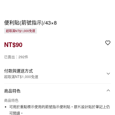
便利貼(箭號指示)/43×8
超取滿NT$1,000免運
NT$90
已賣出：292件
付款與運送方式
超取滿NT$1,000免運
付款方式
商品特色
信用卡一次付款
商品特色
信用卡分期付款
可用於重點標示使用的箭號指示便利貼。膠片設計貼於筆記上仍
3 期 0 利率 每期
NT$30
21家銀行
可閱讀。