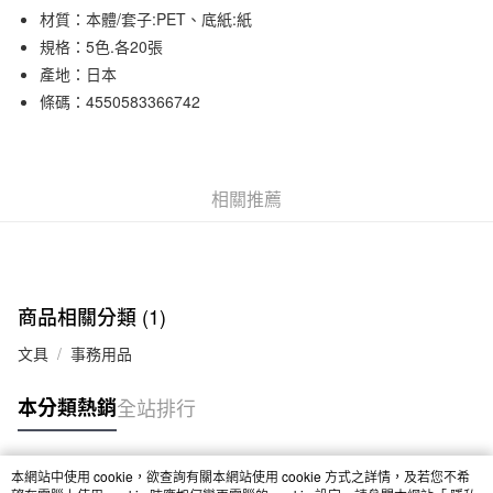
材質：本體/套子:PET、底紙:紙
合作金庫商業銀行
第一商業銀行
超商取貨付款
華南商業銀行
彰化商業銀行
規格：5色.各20張
LINE Pay
上海商業儲蓄銀行
台北富邦商業銀行
產地：日本
國泰世華商業銀行
兆豐國際商業銀行
條碼：4550583366742
Apple Pay
臺灣中小企業銀行
台中商業銀行
匯豐（台灣）商業銀行
華泰商業銀行
街口支付
聯邦商業銀行
遠東國際商業銀行
元大商業銀行
永豐商業銀行
悠遊付
相關推薦
玉山商業銀行
星展（台灣）商業銀行
台新國際商業銀行
中國信託商業銀行
運送方式
台灣樂天信用卡公司
全家取貨付款
每筆NT$65，滿NT$1,000(含以上)免運費
商品相關分類 (1)
付款後全家取貨
文具
事務用品
每筆NT$65，滿NT$1,000(含以上)免運費
本分類熱銷
全站排行
7-11取貨付款
每筆NT$65，滿NT$1,000(含以上)免運費
本網站中使用 cookie，欲查詢有關本網站使用 cookie 方式之詳情，及若您不希
熱門標籤
付款後7-11取貨