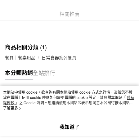
7-11取貨付款
相關推薦
每筆NT$65，滿NT$1,000(含以上)免運費
付款後7-11取貨
每筆NT$65，滿NT$1,000(含以上)免運費
商品相關分類 (1)
宅配
每筆NT$150，滿NT$2,000(含以上)免運費
餐具｜餐桌用品
日常食器系列餐具
無印良品門市自取
本分類熱銷
全站排行
免運費
本網站中使用 cookie，欲查詢有關本網站使用 cookie 方式之詳情，及若您不希
熱門標籤
望在電腦上使用 cookie 時應如何變更電腦的 cookie 設定，請參閱本網站「
隱私
權條款
」之 Cookie 聲明。您繼續使用本網站即表示您同意本公司得按本網站使
用條款之 Cookie 聲明使用 cookie。
了解更多 >
我知道了