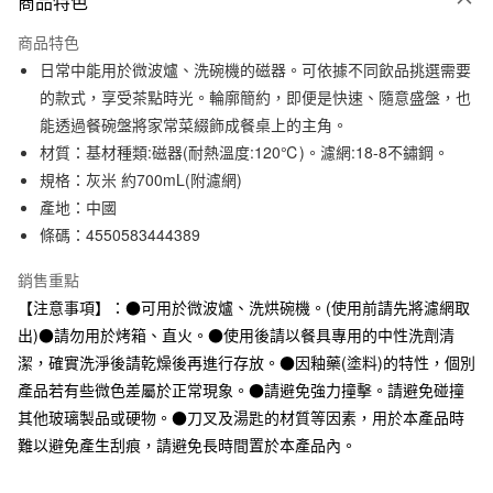
商品特色
信用卡一次付款
商品特色
信用卡分期付款
日常中能用於微波爐、洗碗機的磁器。可依據不同飲品挑選需要
3 期 0 利率 每期
NT$199
21家銀行
的款式，享受茶點時光。輪廓簡約，即便是快速、隨意盛盤，也
能透過餐碗盤將家常菜綴飾成餐桌上的主角。
合作金庫商業銀行
第一商業銀行
超商取貨付款
華南商業銀行
彰化商業銀行
材質：基材種類:磁器(耐熱溫度:120℃)。濾網:18-8不鏽鋼。
LINE Pay
上海商業儲蓄銀行
台北富邦商業銀行
規格：灰米 約700mL(附濾網)
國泰世華商業銀行
兆豐國際商業銀行
產地：中國
Apple Pay
臺灣中小企業銀行
台中商業銀行
條碼：4550583444389
匯豐（台灣）商業銀行
華泰商業銀行
街口支付
聯邦商業銀行
遠東國際商業銀行
銷售重點
元大商業銀行
永豐商業銀行
悠遊付
【注意事項】：●可用於微波爐、洗烘碗機。(使用前請先將濾網取
玉山商業銀行
星展（台灣）商業銀行
出)●請勿用於烤箱、直火。●使用後請以餐具專用的中性洗劑清
台新國際商業銀行
中國信託商業銀行
運送方式
台灣樂天信用卡公司
潔，確實洗淨後請乾燥後再進行存放。●因釉藥(塗料)的特性，個別
全家取貨付款
產品若有些微色差屬於正常現象。●請避免強力撞擊。請避免碰撞
每筆NT$65，滿NT$1,000(含以上)免運費
其他玻璃製品或硬物。●刀叉及湯匙的材質等因素，用於本產品時
難以避免產生刮痕，請避免長時間置於本產品內。
付款後全家取貨
每筆NT$65，滿NT$1,000(含以上)免運費