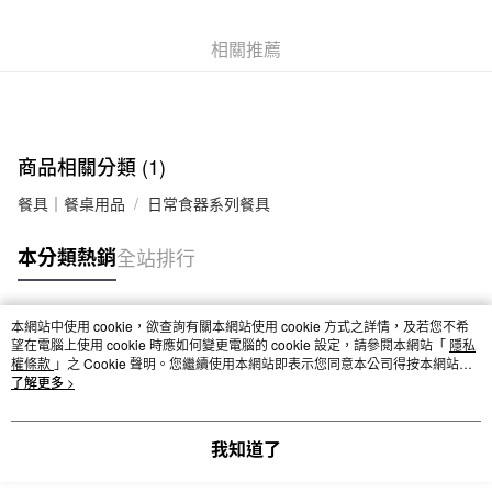
7-11取貨付款
相關推薦
每筆NT$65，滿NT$1,000(含以上)免運費
付款後7-11取貨
每筆NT$65，滿NT$1,000(含以上)免運費
商品相關分類 (1)
宅配
每筆NT$150，滿NT$2,000(含以上)免運費
餐具｜餐桌用品
日常食器系列餐具
無印良品門市自取
本分類熱銷
全站排行
免運費
本網站中使用 cookie，欲查詢有關本網站使用 cookie 方式之詳情，及若您不希
熱門標籤
望在電腦上使用 cookie 時應如何變更電腦的 cookie 設定，請參閱本網站「
隱私
權條款
」之 Cookie 聲明。您繼續使用本網站即表示您同意本公司得按本網站使
用條款之 Cookie 聲明使用 cookie。
了解更多 >
我知道了