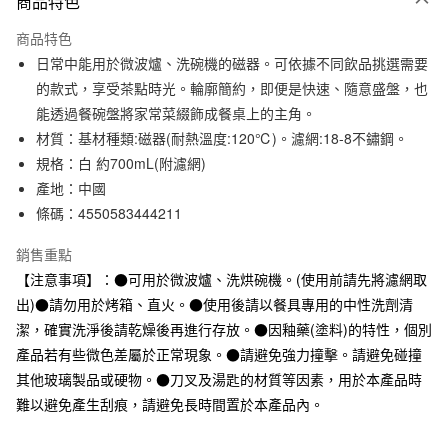
商品特色
信用卡一次付款
商品特色
信用卡分期付款
日常中能用於微波爐、洗碗機的磁器。可依據不同飲品挑選需要
3 期 0 利率 每期
NT$199
21家銀行
的款式，享受茶點時光。輪廓簡約，即便是快速、隨意盛盤，也
能透過餐碗盤將家常菜綴飾成餐桌上的主角。
合作金庫商業銀行
第一商業銀行
超商取貨付款
華南商業銀行
彰化商業銀行
材質：基材種類:磁器(耐熱溫度:120℃)。濾網:18-8不鏽鋼。
LINE Pay
上海商業儲蓄銀行
台北富邦商業銀行
規格：白 約700mL(附濾網)
國泰世華商業銀行
兆豐國際商業銀行
產地：中國
Apple Pay
臺灣中小企業銀行
台中商業銀行
條碼：4550583444211
匯豐（台灣）商業銀行
華泰商業銀行
街口支付
聯邦商業銀行
遠東國際商業銀行
銷售重點
元大商業銀行
永豐商業銀行
悠遊付
【注意事項】：●可用於微波爐、洗烘碗機。(使用前請先將濾網取
玉山商業銀行
星展（台灣）商業銀行
出)●請勿用於烤箱、直火。●使用後請以餐具專用的中性洗劑清
台新國際商業銀行
中國信託商業銀行
運送方式
台灣樂天信用卡公司
潔，確實洗淨後請乾燥後再進行存放。●因釉藥(塗料)的特性，個別
全家取貨付款
產品若有些微色差屬於正常現象。●請避免強力撞擊。請避免碰撞
每筆NT$65，滿NT$1,000(含以上)免運費
其他玻璃製品或硬物。●刀叉及湯匙的材質等因素，用於本產品時
難以避免產生刮痕，請避免長時間置於本產品內。
付款後全家取貨
每筆NT$65，滿NT$1,000(含以上)免運費