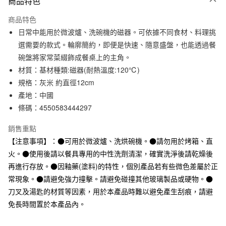
商品特色
信用卡一次付款
商品特色
信用卡分期付款
日常中能用於微波爐、洗碗機的磁器。可依據不同食材、料理挑
3 期 0 利率 每期
NT$33
21家銀行
選需要的款式。輪廓簡約，即便是快速、隨意盛盤，也能透過餐
碗盤將家常菜綴飾成餐桌上的主角。
合作金庫商業銀行
第一商業銀行
超商取貨付款
華南商業銀行
彰化商業銀行
材質：基材種類:磁器(耐熱溫度:120℃)
LINE Pay
上海商業儲蓄銀行
台北富邦商業銀行
規格：灰米 約直徑12cm
國泰世華商業銀行
兆豐國際商業銀行
產地：中國
Apple Pay
臺灣中小企業銀行
台中商業銀行
條碼：4550583444297
匯豐（台灣）商業銀行
華泰商業銀行
街口支付
聯邦商業銀行
遠東國際商業銀行
銷售重點
元大商業銀行
永豐商業銀行
悠遊付
【注意事項】：●可用於微波爐、洗烘碗機。●請勿用於烤箱、直
玉山商業銀行
星展（台灣）商業銀行
火。●使用後請以餐具專用的中性洗劑清潔，確實洗淨後請乾燥後
台新國際商業銀行
中國信託商業銀行
運送方式
台灣樂天信用卡公司
再進行存放。●因釉藥(塗料)的特性，個別產品若有些微色差屬於正
全家取貨付款
常現象。●請避免強力撞擊。請避免碰撞其他玻璃製品或硬物。●
每筆NT$65，滿NT$1,000(含以上)免運費
刀叉及湯匙的材質等因素，用於本產品時難以避免產生刮痕，請避
免長時間置於本產品內。
付款後全家取貨
每筆NT$65，滿NT$1,000(含以上)免運費