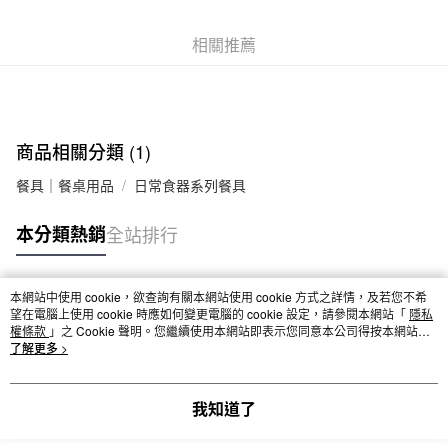
7-11取貨付款
相關推薦
每筆NT$65，滿NT$1,000(含以上)免運費
付款後7-11取貨
每筆NT$65，滿NT$1,000(含以上)免運費
商品相關分類 (1)
宅配
每筆NT$150，滿NT$2,000(含以上)免運費
餐具｜餐桌用品
日常食器系列餐具
無印良品門市自取
本分類熱銷
全站排行
免運費
本網站中使用 cookie，欲查詢有關本網站使用 cookie 方式之詳情，及若您不希
熱門標籤
望在電腦上使用 cookie 時應如何變更電腦的 cookie 設定，請參閱本網站「
隱私
權條款
」之 Cookie 聲明。您繼續使用本網站即表示您同意本公司得按本網站使
用條款之 Cookie 聲明使用 cookie。
了解更多 >
我知道了