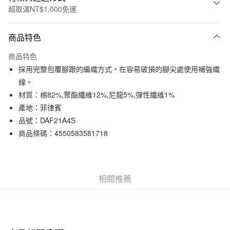
超取滿NT$1,000免運
付款方式
商品特色
信用卡一次付款
商品特色
信用卡分期付款
採用完整包覆腳跟的編織方式。在容易破損的腳尖處使用補強織
3 期 0 利率 每期
NT$19
21家銀行
線。
材質：棉82%,聚酯纖維12%,尼龍5%,彈性纖維1%
合作金庫商業銀行
第一商業銀行
超商取貨付款
華南商業銀行
彰化商業銀行
產地：菲律賓
LINE Pay
上海商業儲蓄銀行
台北富邦商業銀行
品號：DAF21A4S
國泰世華商業銀行
兆豐國際商業銀行
商品條碼：4550583581718
Apple Pay
臺灣中小企業銀行
台中商業銀行
匯豐（台灣）商業銀行
華泰商業銀行
街口支付
聯邦商業銀行
遠東國際商業銀行
元大商業銀行
永豐商業銀行
悠遊付
相關推薦
玉山商業銀行
星展（台灣）商業銀行
台新國際商業銀行
中國信託商業銀行
運送方式
台灣樂天信用卡公司
全家取貨付款