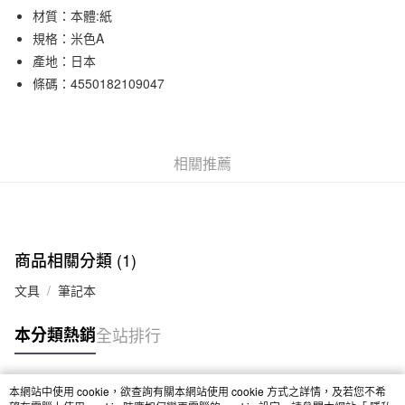
材質：本體:紙
合作金庫商業銀行
第一商業銀行
超商取貨付款
華南商業銀行
彰化商業銀行
規格：米色A
LINE Pay
上海商業儲蓄銀行
台北富邦商業銀行
產地：日本
國泰世華商業銀行
兆豐國際商業銀行
條碼：4550182109047
Apple Pay
臺灣中小企業銀行
台中商業銀行
匯豐（台灣）商業銀行
華泰商業銀行
街口支付
聯邦商業銀行
遠東國際商業銀行
元大商業銀行
永豐商業銀行
悠遊付
相關推薦
玉山商業銀行
星展（台灣）商業銀行
台新國際商業銀行
中國信託商業銀行
運送方式
台灣樂天信用卡公司
全家取貨付款
每筆NT$65，滿NT$1,000(含以上)免運費
商品相關分類 (1)
付款後全家取貨
文具
筆記本
每筆NT$65，滿NT$1,000(含以上)免運費
本分類熱銷
全站排行
7-11取貨付款
每筆NT$65，滿NT$1,000(含以上)免運費
本網站中使用 cookie，欲查詢有關本網站使用 cookie 方式之詳情，及若您不希
熱門標籤
付款後7-11取貨