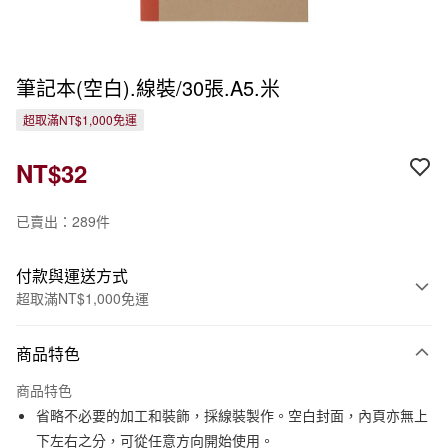
筆記本(空白).線裝/30張.A5.米
超取滿NT$1,000免運
NT$32
已賣出：289件
付款與運送方式
超取滿NT$1,000免運
付款方式
商品特色
信用卡一次付款
商品特色
信用卡分期付款
省略不必要的加工和裝飾，採線裝製作。空白封面，內頁亦無上
3 期 0 利率 每期
NT$10
21家銀行
下左右之分，可從任意方向開始使用。