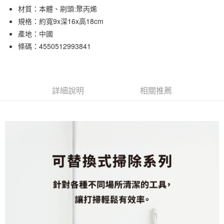
材質：本體、刷頭:聚丙烯
合作金庫商業銀行
第一商業銀行
超商取貨付款
華南商業銀行
彰化商業銀行
規格：約寬9x深16x高18cm
LINE Pay
上海商業儲蓄銀行
台北富邦商業銀行
產地：中國
國泰世華商業銀行
兆豐國際商業銀行
條碼：4550512993841
Apple Pay
臺灣中小企業銀行
台中商業銀行
匯豐（台灣）商業銀行
華泰商業銀行
街口支付
聯邦商業銀行
遠東國際商業銀行
元大商業銀行
永豐商業銀行
悠遊付
詳細說明
相關推薦
玉山商業銀行
星展（台灣）商業銀行
台新國際商業銀行
中國信託商業銀行
運送方式
台灣樂天信用卡公司
全家取貨付款
每筆NT$65，滿NT$1,000(含以上)免運費
付款後全家取貨
每筆NT$65，滿NT$1,000(含以上)免運費
7-11取貨付款
每筆NT$65，滿NT$1,000(含以上)免運費
付款後7-11取貨