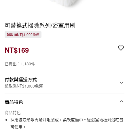
可替換式掃除系列/浴室用刷
超取滿NT$1,000免運
NT$169
已賣出：1,130件
付款與運送方式
超取滿NT$1,000免運
付款方式
商品特色
信用卡一次付款
商品特色
信用卡分期付款
採用波浪形聚丙烯刷毛製成，柔軟度適中。從浴室地板到浴缸皆
3 期 0 利率 每期
NT$56
21家銀行
可使用。