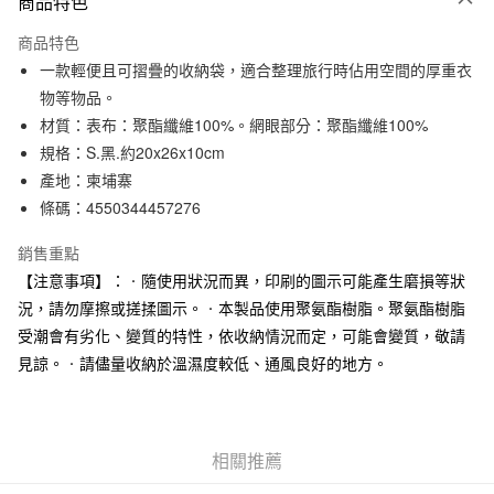
商品特色
信用卡一次付款
商品特色
信用卡分期付款
一款輕便且可摺疊的收納袋，適合整理旅行時佔用空間的厚重衣
3 期 0 利率 每期
NT$83
21家銀行
物等物品。
材質：表布：聚酯纖維100%。網眼部分：聚酯纖維100%
合作金庫商業銀行
第一商業銀行
超商取貨付款
華南商業銀行
彰化商業銀行
規格：S.黑.約20x26x10cm
LINE Pay
上海商業儲蓄銀行
台北富邦商業銀行
產地：柬埔寨
國泰世華商業銀行
兆豐國際商業銀行
條碼：4550344457276
Apple Pay
臺灣中小企業銀行
台中商業銀行
匯豐（台灣）商業銀行
華泰商業銀行
銷售重點
街口支付
聯邦商業銀行
遠東國際商業銀行
【注意事項】：‧隨使用狀況而異，印刷的圖示可能產生磨損等狀
元大商業銀行
永豐商業銀行
悠遊付
況，請勿摩擦或搓揉圖示。‧本製品使用聚氨酯樹脂。聚氨酯樹脂
玉山商業銀行
星展（台灣）商業銀行
受潮會有劣化、變質的特性，依收納情況而定，可能會變質，敬請
台新國際商業銀行
中國信託商業銀行
運送方式
台灣樂天信用卡公司
見諒。‧請儘量收納於溫濕度較低、通風良好的地方。
全家取貨付款
每筆NT$65，滿NT$1,000(含以上)免運費
付款後全家取貨
相關推薦
每筆NT$65，滿NT$1,000(含以上)免運費