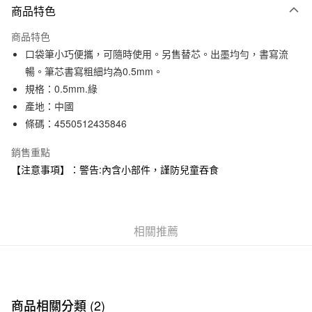
商品特色
信用卡一次付款
商品特色
信用卡分期付款
口袋筆小巧便攜，可隨時使用。另售替芯。出墨均勻，書寫流
3 期 0 利率 每期
NT$10
21家銀行
暢。筆芯書寫粗細均為0.5mm。
規格：0.5mm.綠
合作金庫商業銀行
第一商業銀行
超商取貨付款
華南商業銀行
彰化商業銀行
產地：中國
LINE Pay
上海商業儲蓄銀行
台北富邦商業銀行
條碼：4550512435846
國泰世華商業銀行
兆豐國際商業銀行
Apple Pay
臺灣中小企業銀行
台中商業銀行
銷售重點
匯豐（台灣）商業銀行
華泰商業銀行
【注意事項】：警告:內含小部件，謹防兒童吞食
街口支付
聯邦商業銀行
遠東國際商業銀行
元大商業銀行
永豐商業銀行
悠遊付
玉山商業銀行
星展（台灣）商業銀行
台新國際商業銀行
中國信託商業銀行
運送方式
相關推薦
台灣樂天信用卡公司
全家取貨付款
每筆NT$65，滿NT$1,000(含以上)免運費
付款後全家取貨
商品相關分類 (2)