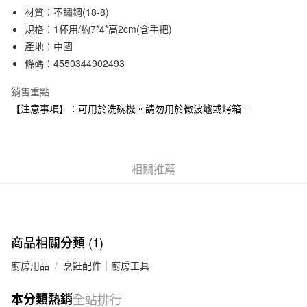
材質：不鏽鋼(18-8)
合作金庫商業銀行
第一商業銀行
超商取貨付款
華南商業銀行
彰化商業銀行
規格：1杯用/約7*4*高2cm(含手把)
LINE Pay
上海商業儲蓄銀行
台北富邦商業銀行
產地：中國
國泰世華商業銀行
兆豐國際商業銀行
條碼：4550344902493
Apple Pay
臺灣中小企業銀行
台中商業銀行
匯豐（台灣）商業銀行
華泰商業銀行
銷售重點
街口支付
聯邦商業銀行
遠東國際商業銀行
【注意事項】：可用於洗碗機。請勿用於微波爐或烤箱。
元大商業銀行
永豐商業銀行
悠遊付
玉山商業銀行
星展（台灣）商業銀行
台新國際商業銀行
中國信託商業銀行
運送方式
台灣樂天信用卡公司
相關推薦
全家取貨付款
每筆NT$65，滿NT$1,000(含以上)免運費
付款後全家取貨
每筆NT$65，滿NT$1,000(含以上)免運費
商品相關分類 (1)
7-11取貨付款
廚房用品
烹飪配件｜廚房工具
每筆NT$65，滿NT$1,000(含以上)免運費
本分類熱銷
全站排行
付款後7-11取貨