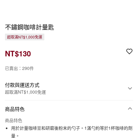
不鏽鋼咖啡計量匙
超取滿NT$1,000免運
NT$130
已賣出：290件
付款與運送方式
超取滿NT$1,000免運
付款方式
商品特色
信用卡一次付款
商品特色
信用卡分期付款
用於計量咖啡豆和研磨後粉末的勺子。1滿勺約等於1杯咖啡的劑
3 期 0 利率 每期
NT$43
21家銀行
量。