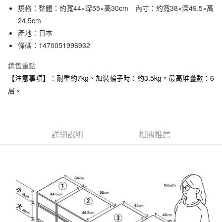
規格：整體：約寬44×深55×高30cm 內寸：約寬38×深49.5×高
合作金庫商業銀行
第一商業銀行
LINE Pay
華南商業銀行
彰化商業銀行
24.5cm
Apple Pay
上海商業儲蓄銀行
台北富邦商業銀行
產地：日本
國泰世華商業銀行
兆豐國際商業銀行
條碼：1470051996932
街口支付
臺灣中小企業銀行
台中商業銀行
匯豐（台灣）商業銀行
華泰商業銀行
銷售重點
悠遊付
聯邦商業銀行
遠東國際商業銀行
【注意事項】：耐重約7kg、加裝輪子時：約3.5kg。最高堆疊數：6
元大商業銀行
永豐商業銀行
層。
運送方式
玉山商業銀行
星展（台灣）商業銀行
台新國際商業銀行
中國信託商業銀行
宅配
台灣樂天信用卡公司
每筆NT$150，滿NT$2,000(含以上)免運費
詳細說明
相關推薦