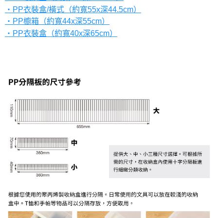
・PP衣裝盒/橫式（約寬55x深44.5cm）
・PP櫥箱（約寬44x深55cm）
・PP衣裝盒（約寬40x深65cm）