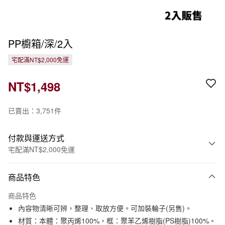
PP櫥箱/深/2入
宅配滿NT$2,000免運
NT$1,498
已賣出：3,751件
付款與運送方式
宅配滿NT$2,000免運
付款方式
商品特色
信用卡一次付款
商品特色
信用卡分期付款
內容物清晰可辨，整理、取放方便。可加裝輪子(另售)。
3 期 0 利率 每期
NT$499
21家銀行
材質：本體：聚丙烯100%，框：聚苯乙烯樹脂(PS樹脂)100%。