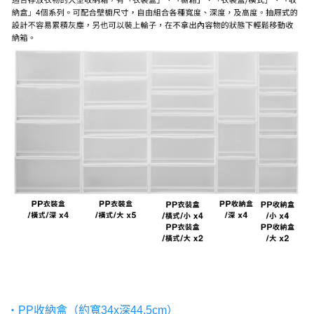
・PP收納盒（約寬34x深44.5cm）