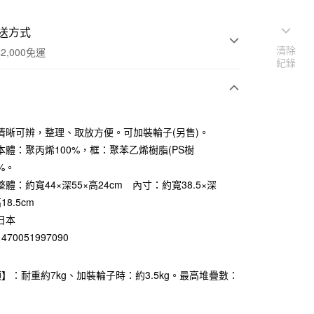
送方式
清除
2,000免運
紀錄
次付款
清晰可辨，整理、取放方便。可加裝輪子(另售)。
期付款
本體：聚丙烯100%，框：聚苯乙烯樹脂(PS樹
0 利率 每期
NT$432
21家銀行
0%。
體：約寬44×深55×高24cm 內寸：約寬38.5×深
庫商業銀行
第一商業銀行
業銀行
彰化商業銀行
高18.5cm
業儲蓄銀行
台北富邦商業銀行
日本
華商業銀行
兆豐國際商業銀行
70051997090
小企業銀行
台中商業銀行
台灣）商業銀行
華泰商業銀行
業銀行
遠東國際商業銀行
】：耐重約7kg、加裝輪子時：約3.5kg。最高堆疊數：
業銀行
永豐商業銀行
業銀行
星展（台灣）商業銀行