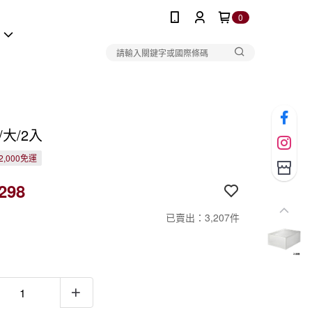
0
報
/大/2入
2,000免運
298
已賣出：3,207件