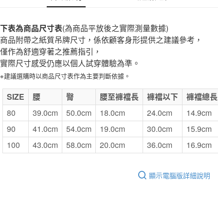
全家取貨付款
每筆NT$65，滿NT$1,000(含以上)免運費
下表為商品尺寸表
(為商品平放後之實際測量數據)
商品附帶之紙質吊牌尺寸，係依顧客身形提供之建議參考，
付款後全家取貨
僅作為舒適穿著之推薦指引，
每筆NT$65，滿NT$1,000(含以上)免運費
實際尺寸感受仍應以個人試穿體驗為準。
7-11取貨付款
※建議選購時以商品尺寸表作為主要判斷依據。
每筆NT$65，滿NT$1,000(含以上)免運費
SIZE
腰
臀
腰至褲襠長
褲襠以下
褲襠總長
付款後7-11取貨
80
39.0cm
50.0cm
18.0cm
24.0cm
14.9cm
每筆NT$65，滿NT$1,000(含以上)免運費
90
41.0cm
54.0cm
19.0cm
30.0cm
15.9cm
宅配
100
43.0cm
58.0cm
20.0cm
36.0cm
16.9cm
每筆NT$150，滿NT$2,000(含以上)免運費
無印良品門市自取
顯示電腦版詳細說明
免運費