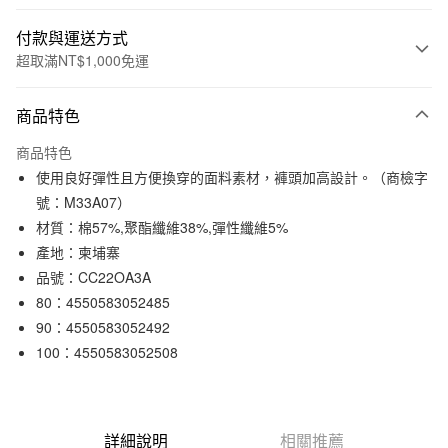
付款與運送方式
超取滿NT$1,000免運
付款方式
商品特色
信用卡一次付款
商品特色
信用卡分期付款
使用良好彈性且方便換穿的面料素材，褲頭加高設計。（商檢字
3 期 0 利率 每期
NT$96
21家銀行
號：M33A07）
材質：棉57%,聚酯纖維38%,彈性纖維5%
合作金庫商業銀行
第一商業銀行
超商取貨付款
華南商業銀行
彰化商業銀行
產地：柬埔寨
LINE Pay
上海商業儲蓄銀行
台北富邦商業銀行
品號：CC22OA3A
國泰世華商業銀行
兆豐國際商業銀行
80：4550583052485
Apple Pay
臺灣中小企業銀行
台中商業銀行
90：4550583052492
匯豐（台灣）商業銀行
華泰商業銀行
街口支付
100：4550583052508
聯邦商業銀行
遠東國際商業銀行
元大商業銀行
永豐商業銀行
悠遊付
玉山商業銀行
星展（台灣）商業銀行
台新國際商業銀行
中國信託商業銀行
運送方式
詳細說明
相關推薦
台灣樂天信用卡公司