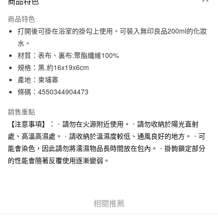
商品特色
信用卡一次付款
商品特色
信用卡分期付款
打開後可掛在浴室的掛勾上使用。可裝入無印良品200ml的化妝
3 期 0 利率 每期
NT$133
21家銀行
水。
材質：表布、裏布:聚酯纖維100%
合作金庫商業銀行
第一商業銀行
超商取貨付款
華南商業銀行
彰化商業銀行
規格：黑.約16x19x6cm
LINE Pay
上海商業儲蓄銀行
台北富邦商業銀行
產地：柬埔寨
國泰世華商業銀行
兆豐國際商業銀行
條碼：4550344904473
Apple Pay
臺灣中小企業銀行
台中商業銀行
匯豐（台灣）商業銀行
華泰商業銀行
銷售重點
街口支付
聯邦商業銀行
遠東國際商業銀行
【注意事項】：‧請勿在火源附近使用。‧請勿收納於陽光直射
元大商業銀行
永豐商業銀行
悠遊付
處、高溫高濕處。‧請收納於溫濕度較低、通風良好的地方。‧可
玉山商業銀行
星展（台灣）商業銀行
能會染色，因此請勿將濡濕物品長時間放在包內。‧掛鉤鎖定部分
台新國際商業銀行
中國信託商業銀行
運送方式
台灣樂天信用卡公司
的性能會隨著反覆使用逐漸變弱。
全家取貨付款
每筆NT$65，滿NT$1,000(含以上)免運費
付款後全家取貨
相關推薦
每筆NT$65，滿NT$1,000(含以上)免運費