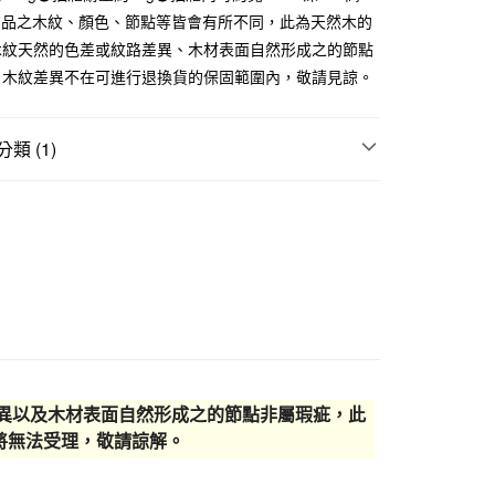
際商業銀行
中國信託商業銀行
商品之木紋、顏色、節點等皆會有所不同，此為天然木的
天信用卡公司
配送
查看運費
木紋天然的色差或紋路差異、木材表面自然形成之的節點
,000 (含以上) 免運費
。木紋差異不在可進行退換貨的保固範圍內，敬請見諒。
類 (1)
子
差異以及木材表面自然形成之的節點非屬瑕疵，此
將無法受理，敬請諒解。