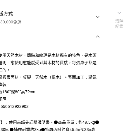
送方式
清除
30,000免運
紀錄
次付款
使用天然木材，節點和紋理是木材獨有的特色，是木頭
期付款
證明。愈使用愈能感受到其木材的質感，每張桌子都是
0 利率 每期
NT$8,400
21家銀行
二的。
桌板表面材、桌腳：天然木（橡木）。表面加工：聚氨
庫商業銀行
第一商業銀行
業銀行
彰化商業銀行
塗裝。
業儲蓄銀行
台北富邦商業銀行
180*深80*高72cm
華商業銀行
兆豐國際商業銀行
印尼
小企業銀行
台中商業銀行
50512922902
台灣）商業銀行
華泰商業銀行
業銀行
遠東國際商業銀行
業銀行
永豐商業銀行
】：使用前請先詳閱說明書。●商品重量：約49.5kg●
業銀行
星展（台灣）商業銀行
0kg●抽屜耐重約3kg●抽屜內吋約寬45.5×深33×高