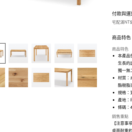
付款與運
宅配滿NT$
付款方式
商品特色
信用卡一
商品特色
本產品
信用卡分
生長的
3 期 
獨一無
材質：
合作金
LINE Pay
華南商
酯樹脂
Apple Pay
上海商
規格：寬
國泰世
產地：
街口支付
臺灣中
條碼：45
匯豐（
悠遊付
聯邦商
銷售重點
元大商
【注意事項
玉山商
桌面耐重約3
運送方式