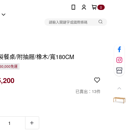
0
報
餐桌/附抽屜/橡木/寬180CM
0,000免運
,200
已賣出：13件