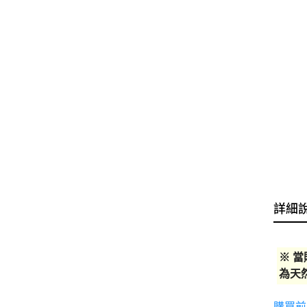
詳細
※ 
為天
購買前