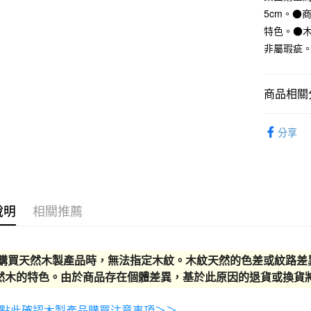
台新國
5cm。●
台灣樂
大型家具
特色。●
滿 NT$30
非屬瑕疵
商品相關分
家具
桌
分享
說明
相關推薦
當購買天然木製產品時，無法指定木紋。木紋天然的色差或紋路
然木的特色。由於商品存在個體差異，基於此原因的退貨或換貨
點此確認木製產品購買注意事項＞＞