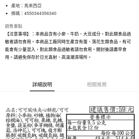
產地：馬來西亞
合作金庫商業銀行
第一商業銀行
超商取貨付款
華南商業銀行
彰化商業銀行
條碼：4550344356340
LINE Pay
上海商業儲蓄銀行
台北富邦商業銀行
銷售重點
國泰世華商業銀行
兆豐國際商業銀行
Apple Pay
臺灣中小企業銀行
台中商業銀行
【注意事項】：本商品含有小麥、牛奶、大豆成分，對此類食品過
匯豐（台灣）商業銀行
華泰商業銀行
敏者請勿食用。本商品工廠同時生產含有蛋、落花生類食品，有可
街口支付
聯邦商業銀行
遠東國際商業銀行
能會有少量混入，對此類食品過敏者請勿食用。開封後請盡早食
元大商業銀行
永豐商業銀行
悠遊付
用。請避免保存於日光直射、高溫潮濕場所。
玉山商業銀行
星展（台灣）商業銀行
台新國際商業銀行
中國信託商業銀行
運送方式
台灣樂天信用卡公司
全家取貨付款
詳細說明
相關推薦
每筆NT$65，滿NT$1,000(含以上)免運費
付款後全家取貨
每筆NT$65，滿NT$1,000(含以上)免運費
7-11取貨付款
每筆NT$65，滿NT$1,000(含以上)免運費
付款後7-11取貨