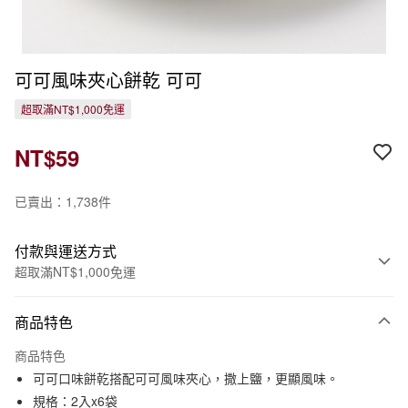
可可風味夾心餅乾 可可
超取滿NT$1,000免運
NT$59
已賣出：1,738件
付款與運送方式
超取滿NT$1,000免運
付款方式
商品特色
信用卡一次付款
商品特色
信用卡分期付款
可可口味餅乾搭配可可風味夾心，撒上鹽，更顯風味。
3 期 0 利率 每期
NT$19
21家銀行
規格：2入x6袋