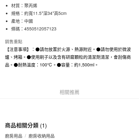
材質：聚丙烯
合作金庫商業銀行
第一商業銀行
超商取貨付款
華南商業銀行
彰化商業銀行
規格：約寬11.5*深34*高5cm
LINE Pay
上海商業儲蓄銀行
台北富邦商業銀行
產地：中國
國泰世華商業銀行
兆豐國際商業銀行
條碼：4550512057123
Apple Pay
臺灣中小企業銀行
台中商業銀行
匯豐（台灣）商業銀行
華泰商業銀行
銷售重點
街口支付
聯邦商業銀行
遠東國際商業銀行
【注意事項】：●請勿放置於火源、熱源附近。●請勿使用於微波
元大商業銀行
永豐商業銀行
悠遊付
爐、烤箱。●使用刷子以及含有研磨顆粒的清潔劑清潔，會刮傷商
玉山商業銀行
星展（台灣）商業銀行
品。●耐熱溫度：100℃。●容量：約1,500ml。
台新國際商業銀行
中國信託商業銀行
運送方式
台灣樂天信用卡公司
全家取貨付款
每筆NT$65，滿NT$1,000(含以上)免運費
相關推薦
付款後全家取貨
每筆NT$65，滿NT$1,000(含以上)免運費
7-11取貨付款
商品相關分類 (1)
每筆NT$65，滿NT$1,000(含以上)免運費
廚房用品
廚房收納用品
付款後7-11取貨