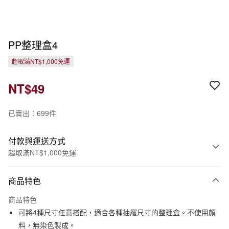
PP整理盒4
超取滿NT$1,000免運
NT$49
已賣出：699件
付款與運送方式
超取滿NT$1,000免運
付款方式
商品特色
信用卡一次付款
商品特色
信用卡分期付款
可將4種尺寸任意搭配，適合各種抽屜尺寸的整理盒。不使用顏
3 期 0 利率 每期
NT$16
21家銀行
料，無染色製成。