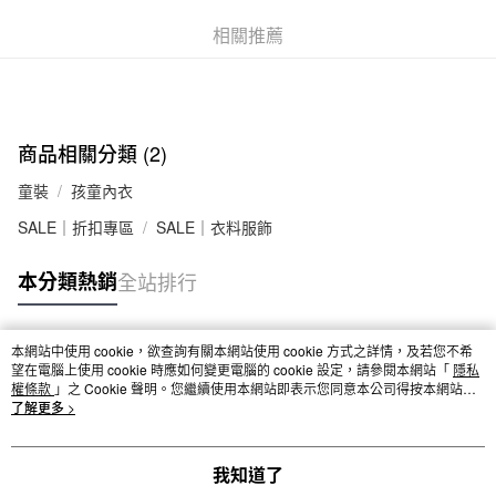
台灣樂天信用卡公司
全家取貨付款
相關推薦
每筆NT$65，滿NT$1,000(含以上)免運費
付款後全家取貨
每筆NT$65，滿NT$1,000(含以上)免運費
商品相關分類 (2)
7-11取貨付款
童裝
孩童內衣
每筆NT$65，滿NT$1,000(含以上)免運費
SALE｜折扣專區
SALE｜衣料服飾
付款後7-11取貨
每筆NT$65，滿NT$1,000(含以上)免運費
本分類熱銷
全站排行
宅配
每筆NT$150，滿NT$2,000(含以上)免運費
本網站中使用 cookie，欲查詢有關本網站使用 cookie 方式之詳情，及若您不希
熱門標籤
望在電腦上使用 cookie 時應如何變更電腦的 cookie 設定，請參閱本網站「
隱私
無印良品門市自取
權條款
」之 Cookie 聲明。您繼續使用本網站即表示您同意本公司得按本網站使
用條款之 Cookie 聲明使用 cookie。
了解更多 >
免運費
我知道了