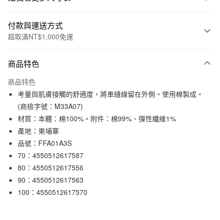
付款與運送方式
超取滿NT$1,000免運
付款方式
商品特色
信用卡一次付款
商品特色
信用卡分期付款
考量與肌膚接觸的舒適度，將車縫線留在外側。使用棉製成。
3 期 0 利率 每期
NT$33
21家銀行
(商檢字號：M33A07)
材質：本體：棉100%。附件：棉99%、彈性纖維1%
合作金庫商業銀行
第一商業銀行
超商取貨付款
華南商業銀行
彰化商業銀行
產地：柬埔寨
LINE Pay
上海商業儲蓄銀行
台北富邦商業銀行
品號：FFA01A3S
國泰世華商業銀行
兆豐國際商業銀行
70：4550512617587
Apple Pay
臺灣中小企業銀行
台中商業銀行
80：4550512617556
匯豐（台灣）商業銀行
華泰商業銀行
街口支付
90：4550512617563
聯邦商業銀行
遠東國際商業銀行
100：4550512617570
元大商業銀行
永豐商業銀行
悠遊付
玉山商業銀行
星展（台灣）商業銀行
台新國際商業銀行
中國信託商業銀行
運送方式