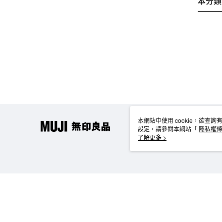
本分類
本網站中使用 cookie，欲查詢有
設定，請參閱本網站「
隱私權
使用 cookie。
了解更多 >
TW-MWG1-61-233 Web2.0 Default (TW)
台灣