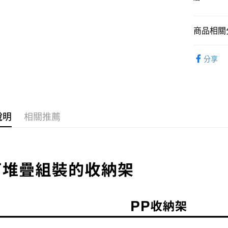
台新國
台灣樂
宅配
商品相關分
每筆NT$1
收納
P
分享
期間限定
元
說明
相關推薦