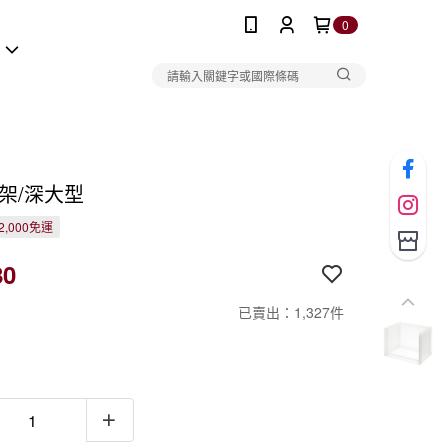
0
報
納架/深大型
2,000免運
80
已賣出：1,327件