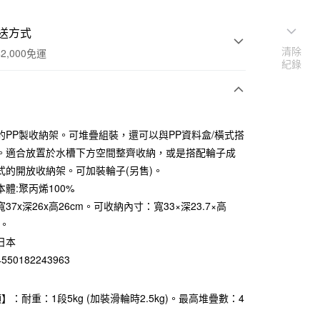
送方式
清除
2,000免運
紀錄
次付款
的PP製收納架。可堆疊組裝，還可以與PP資料盒/橫式搭
期付款
。適合放置於水槽下方空間整齊收納，或是搭配輪子成
0 利率 每期
NT$126
21家銀行
式的開放收納架。可加裝輪子(另售)。
體:聚丙烯100%
庫商業銀行
第一商業銀行
業銀行
彰化商業銀行
37x深26x高26cm。可收納內寸：寬33×深23.7×高
業儲蓄銀行
台北富邦商業銀行
m。
華商業銀行
兆豐國際商業銀行
日本
小企業銀行
台中商業銀行
50182243963
台灣）商業銀行
華泰商業銀行
業銀行
遠東國際商業銀行
業銀行
永豐商業銀行
】：耐重：1段5kg (加裝滑輪時2.5kg)。最高堆疊數：4
業銀行
星展（台灣）商業銀行