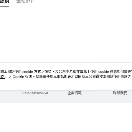
熱銷
全站排行
關本網站使用 cookie 方式之詳情，及若您不希望在電腦上使用 cookie 時應如何變更電腦
店舖情報
空間改造企劃服務
會員服務
條款
」之 Cookie 聲明。您繼續使用本網站即表示您同意本公司得按本網站使用條款之 Co
門市服務
大宗採購
人才招募
門市活動講座
隱私權及網站使用條款
顧客服務
活動特集
最新消息
購物說明
Café&MealMUJI
企業情報
聯繫我們
Copyright©Ryohin Keikaku Co., Ltd. 