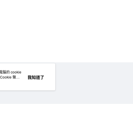
的 cookie
網站地圖
我知道了
okie 聲明
©MUJI (Taiwan) Co., Ltd. All rights reserved.擁有及保留本網站所有權利。