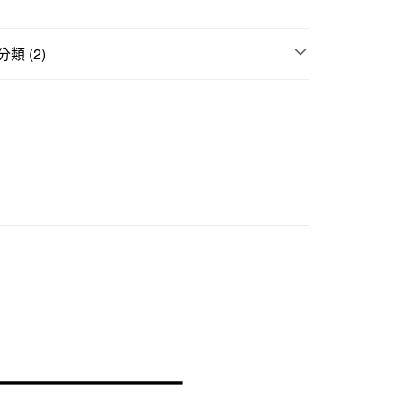
際商業銀行
中國信託商業銀行
天信用卡公司
類 (2)
50，滿NT$2,000(含以上)免運費
P收納系列
｜多項優惠
指定SUS系列、收納用品 滿5000現抵500