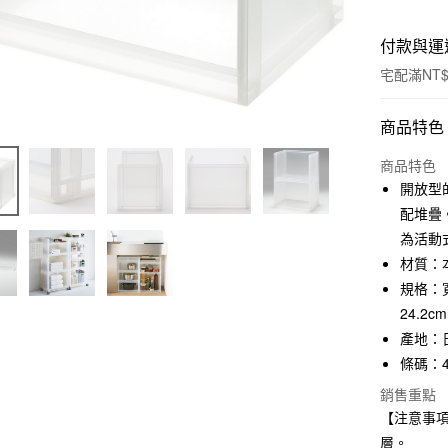
付款與運
宅配滿NT$
付款方式
商品特色
信用卡一
商品特色
開放型
信用卡分
配堆疊
3 期 
為活動
材質：本
合作金
LINE Pay
華南商
規格：寬
Apple Pay
上海商
24.2c
國泰世
產地：
街口支付
臺灣中
條碼：45
匯豐（
悠遊付
聯邦商
銷售重點
元大商
【注意事項
玉山商
層。
運送方式