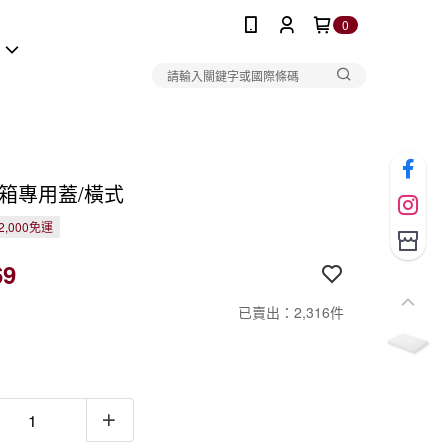
0
報
納箱專用蓋/橫式
2,000免運
69
已賣出：2,316件