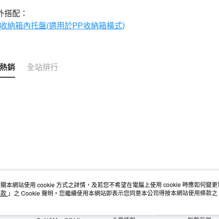
外搭配：
P收納箱內托盤(適用於PP收納箱橫式)
熱銷
全站排行
關本網站使用 cookie 方式之詳情，及若您不希望在電腦上使用 cookie 時應如何變更電腦
店舖情報
空間改造企劃服務
會員服務
條款
」之 Cookie 聲明。您繼續使用本網站即表示您同意本公司得按本網站使用條款之 Co
門市服務
大宗採購
人才招募
門市活動講座
隱私權及網站使用條款
顧客服務
活動特集
最新消息
購物說明