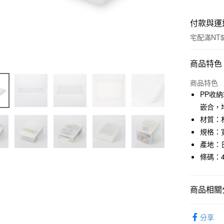
付款與運
宅配滿NT$
付款方式
商品特色
信用卡一
商品特色
PP收
信用卡分
嵌合，
3 期 
材質：材
規格：寬
合作金
LINE Pay
華南商
產地：
Apple Pay
上海商
條碼：45
國泰世
街口支付
臺灣中
匯豐（
商品相關分
悠遊付
聯邦商
元大商
收納
P
玉山商
分享
運送方式