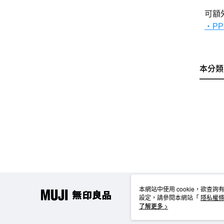
可額
・P
本分類
本網站中使用 cookie，欲查詢有
設定，請參閱本網站「
隱私權
使用 cookie。
了解更多 >