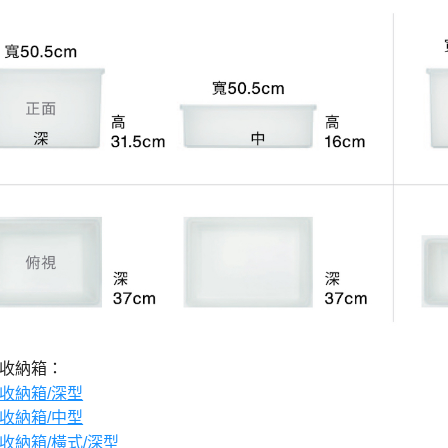
盒收納箱：
P收納箱/深型
P收納箱/中型
P收納箱/橫式/深型