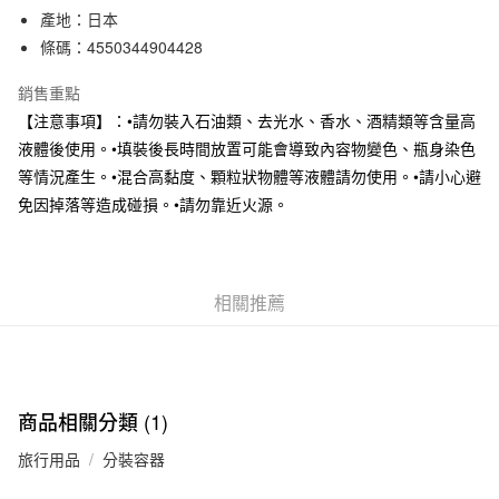
產地：日本
合作金庫商業銀行
第一商業銀行
超商取貨付款
華南商業銀行
彰化商業銀行
條碼：4550344904428
LINE Pay
上海商業儲蓄銀行
台北富邦商業銀行
銷售重點
國泰世華商業銀行
兆豐國際商業銀行
Apple Pay
臺灣中小企業銀行
台中商業銀行
【注意事項】：•請勿裝入石油類、去光水、香水、酒精類等含量高
匯豐（台灣）商業銀行
華泰商業銀行
液體後使用。•填裝後長時間放置可能會導致內容物變色、瓶身染色
街口支付
聯邦商業銀行
遠東國際商業銀行
等情況產生。•混合高黏度、顆粒狀物體等液體請勿使用。•請小心避
元大商業銀行
永豐商業銀行
悠遊付
免因掉落等造成碰損。•請勿靠近火源。
玉山商業銀行
星展（台灣）商業銀行
台新國際商業銀行
中國信託商業銀行
運送方式
台灣樂天信用卡公司
全家取貨付款
相關推薦
每筆NT$65，滿NT$1,000(含以上)免運費
付款後全家取貨
每筆NT$65，滿NT$1,000(含以上)免運費
商品相關分類 (1)
7-11取貨付款
每筆NT$65，滿NT$1,000(含以上)免運費
旅行用品
分裝容器
付款後7-11取貨