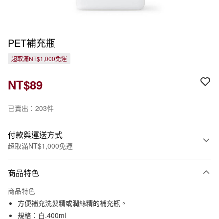
PET補充瓶
超取滿NT$1,000免運
NT$89
已賣出：203件
付款與運送方式
超取滿NT$1,000免運
付款方式
商品特色
信用卡一次付款
商品特色
信用卡分期付款
方便補充洗髮精或潤絲精的補充瓶。
3 期 0 利率 每期
NT$29
21家銀行
規格：白.400ml