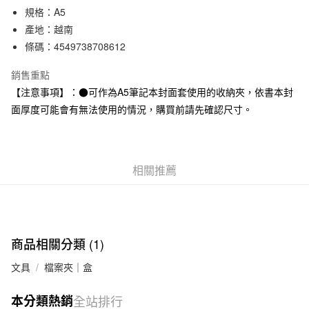
規格：A5
合作金庫商業銀行
第一商業銀行
超商取貨付款
華南商業銀行
彰化商業銀行
產地：越南
LINE Pay
上海商業儲蓄銀行
台北富邦商業銀行
條碼：4549738708612
國泰世華商業銀行
兆豐國際商業銀行
Apple Pay
臺灣中小企業銀行
台中商業銀行
銷售重點
匯豐（台灣）商業銀行
華泰商業銀行
【注意事項】：●可作為A5筆記本封面套使用的收納夾，依書本封
街口支付
聯邦商業銀行
遠東國際商業銀行
面厚度可能會有無法使用的情況，購買前請先確認尺寸。
元大商業銀行
永豐商業銀行
悠遊付
玉山商業銀行
星展（台灣）商業銀行
台新國際商業銀行
中國信託商業銀行
運送方式
台灣樂天信用卡公司
相關推薦
全家取貨付款
每筆NT$65，滿NT$1,000(含以上)免運費
付款後全家取貨
每筆NT$65，滿NT$1,000(含以上)免運費
商品相關分類 (1)
7-11取貨付款
文具
檔案夾｜盒
每筆NT$65，滿NT$1,000(含以上)免運費
本分類熱銷
全站排行
付款後7-11取貨