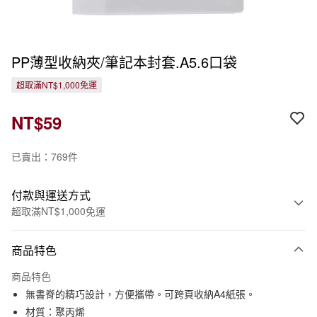
PP薄型收納夾/筆記本封套.A5.6口袋
超取滿NT$1,000免運
NT$59
已賣出：769件
付款與運送方式
超取滿NT$1,000免運
付款方式
商品特色
信用卡一次付款
商品特色
信用卡分期付款
無書脊的精巧設計，方便攜帶。可跨頁收納A4紙張。
3 期 0 利率 每期
NT$19
21家銀行
材質：聚丙烯