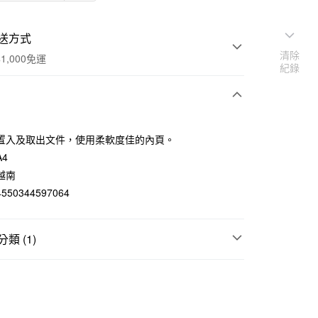
送方式
清除
1,000免運
紀錄
次付款
置入及取出文件，使用柔軟度佳的內頁。
期付款
4
0 利率 每期
NT$26
21家銀行
越南
50344597064
庫商業銀行
第一商業銀行
付款
業銀行
彰化商業銀行
業儲蓄銀行
台北富邦商業銀行
類 (1)
華商業銀行
兆豐國際商業銀行
小企業銀行
台中商業銀行
案夾｜盒
台灣）商業銀行
華泰商業銀行
業銀行
遠東國際商業銀行
業銀行
永豐商業銀行
業銀行
星展（台灣）商業銀行