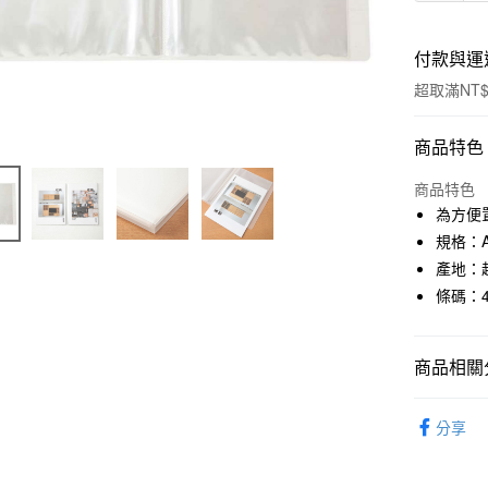
付款與運
超取滿NT$
付款方式
商品特色
信用卡一
商品特色
為方便
信用卡分
規格：A
3 期 
產地：
條碼：45
合作金
超商取貨
華南商
LINE Pay
上海商
商品相關分
國泰世
Apple Pay
臺灣中
文具
檔
匯豐（
街口支付
分享
聯邦商
元大商
悠遊付
玉山商