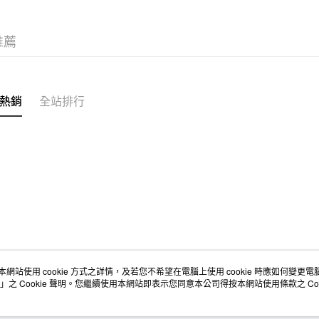
台新國
台灣樂
運送方式
推薦
全家取貨
每筆NT$6
熱銷
全站排行
付款後全
每筆NT$6
7-11取貨
每筆NT$6
付款後7-1
每筆NT$6
宅配
每筆NT$1
本網站使用 cookie 方式之詳情，及若您不希望在電腦上使用 cookie 時應如何變更電腦的
店舖情報
空間改造企劃服務
會員服務
」之 Cookie 聲明。您繼續使用本網站即表示您同意本公司得按本網站使用條款之 Coo
無印良品
門市服務
大宗採購
人才招募
門市活動講座
隱私權及網站使用條款
顧客服務
免運費
活動特集
最新消息
購物說明