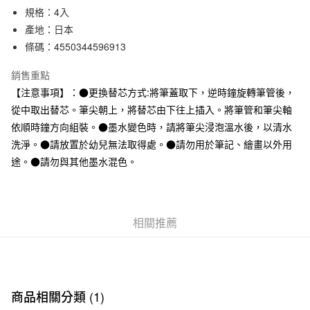
規格：4入
合作金庫商業銀行
第一商業銀行
超商取貨付款
華南商業銀行
彰化商業銀行
產地：日本
LINE Pay
上海商業儲蓄銀行
台北富邦商業銀行
條碼：4550344596913
國泰世華商業銀行
兆豐國際商業銀行
Apple Pay
臺灣中小企業銀行
台中商業銀行
銷售重點
匯豐（台灣）商業銀行
華泰商業銀行
【注意事項】：●更換替芯方式:將筆蓋取下，逆時鐘旋轉筆管後，
街口支付
聯邦商業銀行
遠東國際商業銀行
從中取出替芯。筆尖朝上，將替芯由下往上插入。將筆管和筆尖軸
元大商業銀行
永豐商業銀行
悠遊付
依順時鐘方向組裝。●墨水變色時，請將筆尖浸泡溫水後，以清水
玉山商業銀行
星展（台灣）商業銀行
洗淨。●請放置於幼兒無法取得處。●請勿用於筆記、繪畫以外用
台新國際商業銀行
中國信託商業銀行
運送方式
台灣樂天信用卡公司
途。●請勿與其他墨水混色。
全家取貨付款
每筆NT$65，滿NT$1,000(含以上)免運費
付款後全家取貨
相關推薦
每筆NT$65，滿NT$1,000(含以上)免運費
7-11取貨付款
每筆NT$65，滿NT$1,000(含以上)免運費
商品相關分類 (1)
付款後7-11取貨