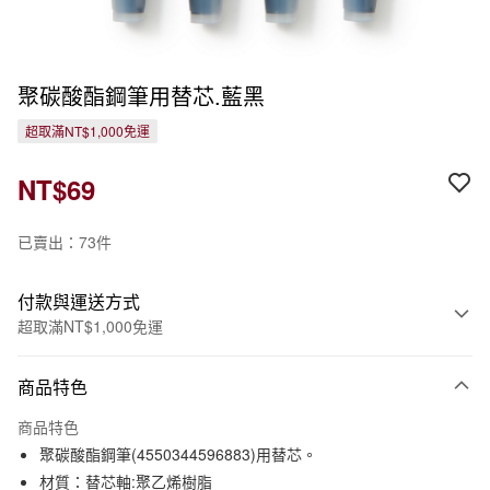
聚碳酸酯鋼筆用替芯.藍黑
超取滿NT$1,000免運
NT$69
已賣出：73件
付款與運送方式
超取滿NT$1,000免運
付款方式
商品特色
信用卡一次付款
商品特色
信用卡分期付款
聚碳酸酯鋼筆(4550344596883)用替芯。
3 期 0 利率 每期
NT$23
21家銀行
材質：替芯軸:聚乙烯樹脂