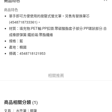
商品特色
信用卡一次付款
商品特色
信用卡分期付款
單手即可方便使用的按壓式螢光筆。另售有替換筆芯
3 期 0 利率 每期
NT$15
21家銀行
(4548718733361)。
材質：填充物:PET軸:PP扣頭:聚碳酸酯套子部分:PP環狀部分:合
合作金庫商業銀行
第一商業銀行
超商取貨付款
華南商業銀行
彰化商業銀行
成橡膠彈簧:鐵前端:聚酯纖維
LINE Pay
上海商業儲蓄銀行
台北富邦商業銀行
規格：藍
國泰世華商業銀行
兆豐國際商業銀行
產地：韓國
Apple Pay
臺灣中小企業銀行
台中商業銀行
條碼：4548718121953
匯豐（台灣）商業銀行
華泰商業銀行
街口支付
聯邦商業銀行
遠東國際商業銀行
元大商業銀行
永豐商業銀行
悠遊付
玉山商業銀行
星展（台灣）商業銀行
相關推薦
台新國際商業銀行
中國信託商業銀行
運送方式
台灣樂天信用卡公司
全家取貨付款
每筆NT$65，滿NT$1,000(含以上)免運費
商品相關分類 (1)
付款後全家取貨
每筆NT$65，滿NT$1,000(含以上)免運費
文具
水性筆｜鋼筆