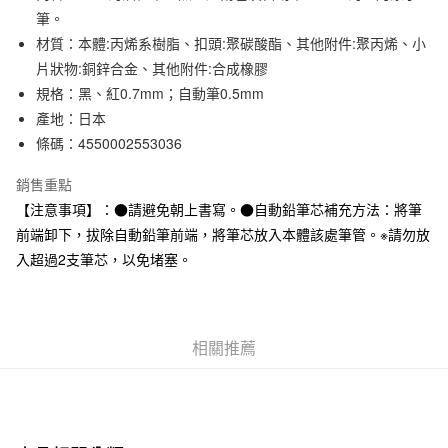
3 期 0 利率 每期
NT$43
21家銀行
筆。
材質：本體:丙烯系樹脂、扣頭:聚碳酸酯、其他附件:聚丙烯、小
合作金庫商業銀行
第一商業銀行
超商取貨付款
華南商業銀行
彰化商業銀行
片狀物:銅鋅合金、其他附件:合成橡膠
LINE Pay
上海商業儲蓄銀行
台北富邦商業銀行
規格：黑、紅0.7mm；自動筆0.5mm
國泰世華商業銀行
兆豐國際商業銀行
產地：日本
Apple Pay
臺灣中小企業銀行
台中商業銀行
條碼：4550002553036
匯豐（台灣）商業銀行
華泰商業銀行
街口支付
聯邦商業銀行
遠東國際商業銀行
銷售重點
元大商業銀行
永豐商業銀行
悠遊付
【注意事項】：●請避免朝上書寫。●自動鉛筆芯補充方法：將筆
玉山商業銀行
星展（台灣）商業銀行
前端卸下，拔除自動鉛筆前端，將筆芯放入本體該處筆管。※請勿放
台新國際商業銀行
中國信託商業銀行
運送方式
台灣樂天信用卡公司
入超過2支筆芯，以免堵塞。
全家取貨付款
每筆NT$65，滿NT$1,000(含以上)免運費
付款後全家取貨
相關推薦
每筆NT$65，滿NT$1,000(含以上)免運費
7-11取貨付款
每筆NT$65，滿NT$1,000(含以上)免運費