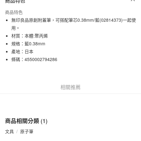
商品特色
信用卡一次付款
商品特色
信用卡分期付款
無印良品原創附蓋筆，可搭配筆芯0.38mm/藍(02814373)一起使
3 期 0 利率 每期
NT$9
21家銀行
用。
材質：本體:聚丙烯
合作金庫商業銀行
第一商業銀行
超商取貨付款
華南商業銀行
彰化商業銀行
規格：藍0.38mm
LINE Pay
上海商業儲蓄銀行
台北富邦商業銀行
產地：日本
國泰世華商業銀行
兆豐國際商業銀行
條碼：4550002794286
Apple Pay
臺灣中小企業銀行
台中商業銀行
匯豐（台灣）商業銀行
華泰商業銀行
街口支付
聯邦商業銀行
遠東國際商業銀行
元大商業銀行
永豐商業銀行
悠遊付
相關推薦
玉山商業銀行
星展（台灣）商業銀行
台新國際商業銀行
中國信託商業銀行
運送方式
台灣樂天信用卡公司
全家取貨付款
每筆NT$65，滿NT$1,000(含以上)免運費
商品相關分類 (1)
付款後全家取貨
文具
原子筆
每筆NT$65，滿NT$1,000(含以上)免運費