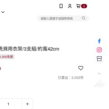
0
報
滌用衣架/3支組/約寬42cm
1,000免運
0
已賣出：2,022件