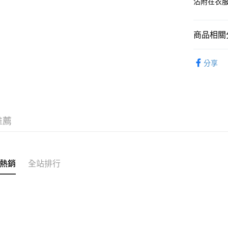
沾附在衣
台新國
台灣樂
運送方式
商品相關分
全家取貨
每筆NT$6
清掃洗滌
分享
付款後全
每筆NT$6
7-11取貨
推薦
每筆NT$6
付款後7-1
每筆NT$6
熱銷
全站排行
宅配
每筆NT$1
無印良品
免運費