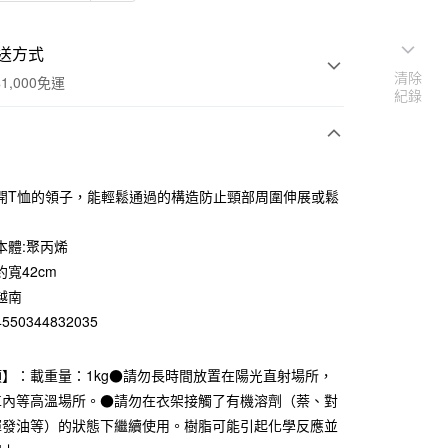
送方式
清除
1,000免運
紀錄
次付款
開T恤的領子，能輕鬆通過的構造防止頸部周圍伸展或鬆
期付款
0 利率 每期
NT$30
21家銀行
本體:聚丙烯
寬42cm
庫商業銀行
第一商業銀行
付款
業銀行
彰化商業銀行
越南
業儲蓄銀行
台北富邦商業銀行
50344832035
華商業銀行
兆豐國際商業銀行
小企業銀行
台中商業銀行
】：載重量：1kg●請勿長時間放置在陽光直射場所，
台灣）商業銀行
華泰商業銀行
業銀行
遠東國際商業銀行
車內等高溫場所。●請勿在衣架接觸了有機溶劑（萘、對
業銀行
永豐商業銀行
揮發油等）的狀態下繼續使用。樹脂可能引起化學反應並
業銀行
星展（台灣）商業銀行