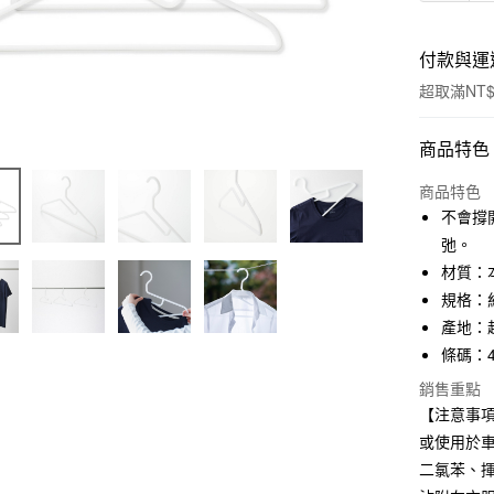
付款與運
超取滿NT$
付款方式
商品特色
信用卡一
商品特色
不會撐
信用卡分
弛。
3 期 
材質：
規格：約
合作金
超商取貨
華南商
產地：
LINE Pay
上海商
條碼：45
國泰世
Apple Pay
銷售重點
臺灣中
【注意事項
匯豐（
街口支付
聯邦商
或使用於
元大商
悠遊付
二氯苯、
玉山商