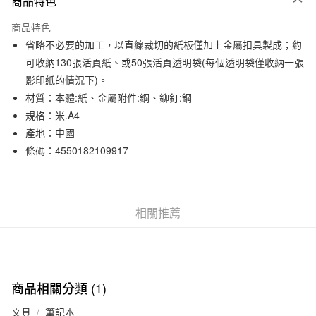
商品特色
信用卡一次付款
商品特色
信用卡分期付款
省略不必要的加工，以直線裁切的紙板僅加上金屬扣具製成；約
3 期 0 利率 每期
NT$56
21家銀行
可收納130張活頁紙、或50張活頁透明袋(每個透明袋僅收納一張
影印紙的情況下)。
合作金庫商業銀行
第一商業銀行
超商取貨付款
華南商業銀行
彰化商業銀行
材質：本體:紙、金屬附件:鋼、鉚釘:鋼
LINE Pay
上海商業儲蓄銀行
台北富邦商業銀行
規格：米.A4
國泰世華商業銀行
兆豐國際商業銀行
產地：中國
Apple Pay
臺灣中小企業銀行
台中商業銀行
條碼：4550182109917
匯豐（台灣）商業銀行
華泰商業銀行
街口支付
聯邦商業銀行
遠東國際商業銀行
元大商業銀行
永豐商業銀行
悠遊付
玉山商業銀行
星展（台灣）商業銀行
相關推薦
台新國際商業銀行
中國信託商業銀行
運送方式
台灣樂天信用卡公司
全家取貨付款
每筆NT$65，滿NT$1,000(含以上)免運費
商品相關分類 (1)
付款後全家取貨
每筆NT$65，滿NT$1,000(含以上)免運費
文具
筆記本