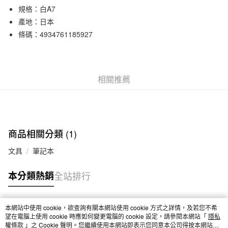
規格：白A7
合作金庫商業銀行
第一商業銀行
超商取貨付款
華南商業銀行
彰化商業銀行
產地：日本
LINE Pay
上海商業儲蓄銀行
台北富邦商業銀行
條碼：4934761185927
國泰世華商業銀行
兆豐國際商業銀行
Apple Pay
臺灣中小企業銀行
台中商業銀行
匯豐（台灣）商業銀行
華泰商業銀行
街口支付
聯邦商業銀行
遠東國際商業銀行
相關推薦
元大商業銀行
永豐商業銀行
悠遊付
玉山商業銀行
星展（台灣）商業銀行
台新國際商業銀行
中國信託商業銀行
運送方式
台灣樂天信用卡公司
全家取貨付款
商品相關分類 (1)
每筆NT$65，滿NT$1,000(含以上)免運費
文具
筆記本
付款後全家取貨
本分類熱銷
全站排行
每筆NT$65，滿NT$1,000(含以上)免運費
7-11取貨付款
本網站中使用 cookie，欲查詢有關本網站使用 cookie 方式之詳情，及若您不希
每筆NT$65，滿NT$1,000(含以上)免運費
熱門標籤
望在電腦上使用 cookie 時應如何變更電腦的 cookie 設定，請參閱本網站「
隱私
權條款
」之 Cookie 聲明。您繼續使用本網站即表示您同意本公司得按本網站使
付款後7-11取貨