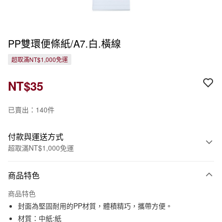
PP雙環便條紙/A7.白.橫線
超取滿NT$1,000免運
NT$35
已賣出：140件
付款與運送方式
超取滿NT$1,000免運
付款方式
商品特色
信用卡一次付款
商品特色
信用卡分期付款
封面為堅固耐用的PP材質，體積精巧，攜帶方便。
3 期 0 利率 每期
NT$11
21家銀行
材質：中紙:紙