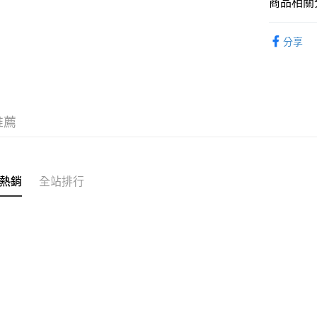
商品相關分
匯豐（
街口支付
聯邦商
文具
筆
分享
元大商
悠遊付
玉山商
台新國
台灣樂
運送方式
推薦
全家取貨
每筆NT$6
付款後全
熱銷
全站排行
每筆NT$6
7-11取貨
每筆NT$6
付款後7-1
每筆NT$6
宅配