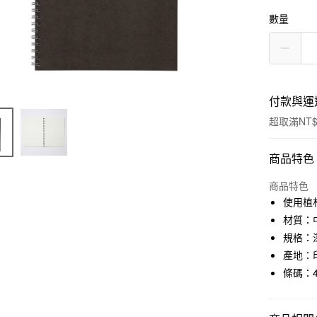
數量
付款與運
超取滿NT$
付款方式
商品特色
信用卡一
商品特色
使用植
信用卡分
材質：
3 期 
規格：
產地：
合作金
超商取貨
華南商
條碼：45
LINE Pay
上海商
國泰世
Apple Pay
臺灣中