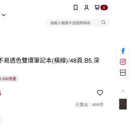
0
報
易透色雙環筆記本(橫線)/48頁.B5.深
1,000免運
5
已賣出：466件
灰