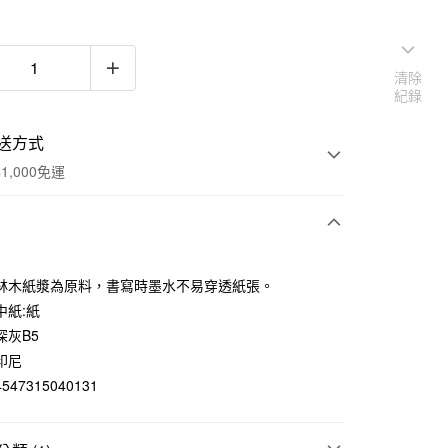
清除
紀錄
送方式
1,000免運
次付款
林木紙漿為原料，書寫時墨水不易穿透紙張。
期付款
中紙:紙
0 利率 每期
NT$15
21家銀行
深灰B5
印尼
庫商業銀行
第一商業銀行
付款
業銀行
彰化商業銀行
47315040131
業儲蓄銀行
台北富邦商業銀行
華商業銀行
兆豐國際商業銀行
小企業銀行
台中商業銀行