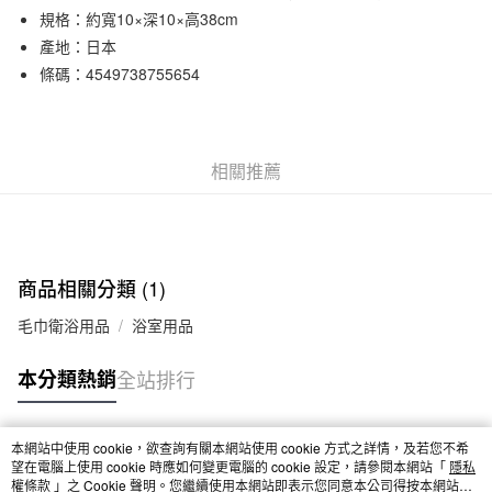
規格：約寬10×深10×高38cm
合作金庫商業銀行
第一商業銀行
超商取貨付款
華南商業銀行
彰化商業銀行
產地：日本
LINE Pay
上海商業儲蓄銀行
台北富邦商業銀行
條碼：4549738755654
國泰世華商業銀行
兆豐國際商業銀行
Apple Pay
臺灣中小企業銀行
台中商業銀行
匯豐（台灣）商業銀行
華泰商業銀行
街口支付
聯邦商業銀行
遠東國際商業銀行
相關推薦
元大商業銀行
永豐商業銀行
悠遊付
玉山商業銀行
星展（台灣）商業銀行
台新國際商業銀行
中國信託商業銀行
運送方式
台灣樂天信用卡公司
全家取貨付款
商品相關分類 (1)
每筆NT$65，滿NT$1,000(含以上)免運費
毛巾衛浴用品
浴室用品
付款後全家取貨
本分類熱銷
全站排行
每筆NT$65，滿NT$1,000(含以上)免運費
7-11取貨付款
本網站中使用 cookie，欲查詢有關本網站使用 cookie 方式之詳情，及若您不希
每筆NT$65，滿NT$1,000(含以上)免運費
熱門標籤
望在電腦上使用 cookie 時應如何變更電腦的 cookie 設定，請參閱本網站「
隱私
權條款
」之 Cookie 聲明。您繼續使用本網站即表示您同意本公司得按本網站使
付款後7-11取貨