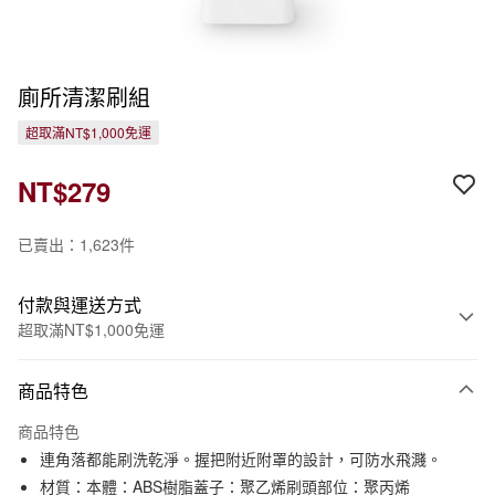
廁所清潔刷組
超取滿NT$1,000免運
NT$279
已賣出：1,623件
付款與運送方式
超取滿NT$1,000免運
付款方式
商品特色
信用卡一次付款
商品特色
信用卡分期付款
連角落都能刷洗乾淨。握把附近附罩的設計，可防水飛濺。
3 期 0 利率 每期
NT$93
21家銀行
材質：本體：ABS樹脂蓋子：聚乙烯刷頭部位：聚丙烯