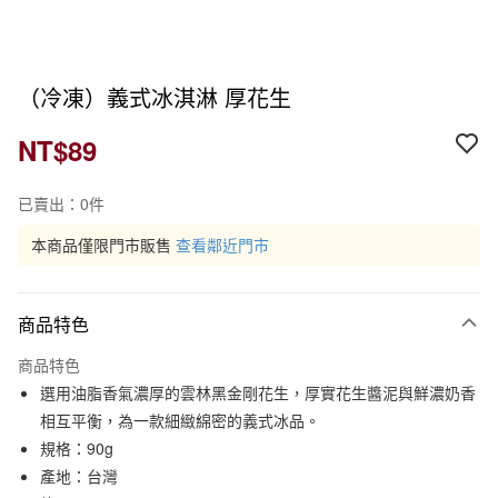
（冷凍）義式冰淇淋 厚花生
NT$89
已賣出：0件
本商品僅限門市販售
查看鄰近門市
商品特色
商品特色
選用油脂香氣濃厚的雲林黑金剛花生，厚實花生醬泥與鮮濃奶香
相互平衡，為一款細緻綿密的義式冰品。
規格：90g
產地：台灣