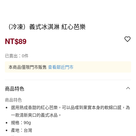
（冷凍）義式冰淇淋 紅心芭樂
NT$89
已賣出：0件
本商品僅限門市販售
查看鄰近門市
商品特色
商品特色
選用熟成香甜的紅心芭樂，可以品嚐到果實本身的軟綿口感，為
一款清新爽口的義式冰品。
規格：90g
產地：台灣