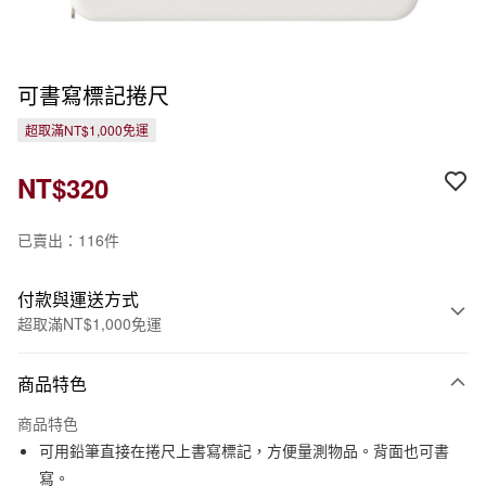
可書寫標記捲尺
超取滿NT$1,000免運
NT$320
已賣出：116件
付款與運送方式
超取滿NT$1,000免運
付款方式
商品特色
信用卡一次付款
商品特色
信用卡分期付款
可用鉛筆直接在捲尺上書寫標記，方便量測物品。背面也可書
3 期 0 利率 每期
NT$106
21家銀行
寫。