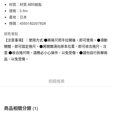
材質：材質:ABS樹脂
合作金庫商業銀行
第一商業銀行
超商取貨付款
華南商業銀行
彰化商業銀行
規格：2.5m
LINE Pay
上海商業儲蓄銀行
台北富邦商業銀行
產地：日本
國泰世華商業銀行
兆豐國際商業銀行
條碼：4550182207828
Apple Pay
臺灣中小企業銀行
台中商業銀行
匯豐（台灣）商業銀行
華泰商業銀行
銷售重點
街口支付
聯邦商業銀行
遠東國際商業銀行
【注意事項】：使用方式:●將捲尺把手拉開後，即可使用。●滑動
元大商業銀行
永豐商業銀行
悠遊付
開關，即可固定捲尺。●將開關滑向原本位置，即可收合捲尺。注
玉山商業銀行
星展（台灣）商業銀行
意:●收合捲尺時，請務必小心操作，以免受傷。●請勿自行拆解商
台新國際商業銀行
中國信託商業銀行
運送方式
台灣樂天信用卡公司
品，以免受傷。
全家取貨付款
每筆NT$65，滿NT$1,000(含以上)免運費
付款後全家取貨
相關推薦
每筆NT$65，滿NT$1,000(含以上)免運費
7-11取貨付款
每筆NT$65，滿NT$1,000(含以上)免運費
商品相關分類 (1)
付款後7-11取貨