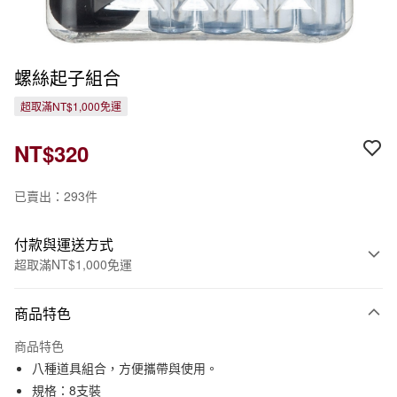
螺絲起子組合
超取滿NT$1,000免運
NT$320
已賣出：293件
付款與運送方式
超取滿NT$1,000免運
付款方式
商品特色
信用卡一次付款
商品特色
信用卡分期付款
八種道具組合，方便攜帶與使用。
3 期 0 利率 每期
NT$106
21家銀行
規格：8支裝