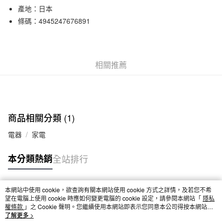
產地：日本
合作金庫商業銀行
第一商業銀行
超商取貨付款
華南商業銀行
彰化商業銀行
條碼：4945247676891
LINE Pay
上海商業儲蓄銀行
台北富邦商業銀行
國泰世華商業銀行
兆豐國際商業銀行
Apple Pay
臺灣中小企業銀行
台中商業銀行
匯豐（台灣）商業銀行
華泰商業銀行
相關推薦
街口支付
聯邦商業銀行
遠東國際商業銀行
元大商業銀行
永豐商業銀行
悠遊付
玉山商業銀行
星展（台灣）商業銀行
台新國際商業銀行
中國信託商業銀行
運送方式
台灣樂天信用卡公司
商品相關分類 (1)
全家取貨付款
電器
家電
每筆NT$65，滿NT$1,000(含以上)免運費
本分類熱銷
全站排行
付款後全家取貨
每筆NT$65，滿NT$1,000(含以上)免運費
7-11取貨付款
本網站中使用 cookie，欲查詢有關本網站使用 cookie 方式之詳情，及若您不希
熱門標籤
望在電腦上使用 cookie 時應如何變更電腦的 cookie 設定，請參閱本網站「
隱私
每筆NT$65，滿NT$1,000(含以上)免運費
權條款
」之 Cookie 聲明。您繼續使用本網站即表示您同意本公司得按本網站使
用條款之 Cookie 聲明使用 cookie。
了解更多 >
付款後7-11取貨